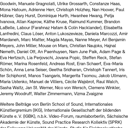
Goodwin, Manuele Gragnolati, Ulrike Grossarth, Constanze Haas,
Mona Hatoum, Adrienne Herr, Christoph Holzhey, Nan Hoover, Paul
Hübner, Gary Hurst, Dominique Hurth, Hwanhee Hwang, Petja
Ivanova, Allan Kaprow, Käthe Kruse, Raimund Kummer, Brandon
LaBelle, Labour (Farahnaz Hatam & Colin Hacklander), Elisabetta
Lanfredini, Claus Löser, Anton Lukoszevieze, Daniela Marcozzi, Amir
Mardaneh, Marc Matter, Magda Mayas, Nanne Meyer, Ari Benjamin
Meyers, John Miller, Mouse on Mars, Christian Naujoks, Hajnal
Nemeth, Daniel Ott, An Paenhuysen, Nam June Paik, Adam Page &
Eva Hertzsch, Lia Perjovschi, Jovana Popic, Steffen Reck, Stefan
Römer, Marina Rosenfeld, Andreas Rost, Eran Schaerf, Eva-Maria
Schön, Anna Lena Seiser, Geetha Sridharan, Christoph Tannert, Iris
ter Schiphorst, Manos Tsangaris, Margerita Tsomou, Jakob Ullmann,
Maria Ustenko, Manuel de Villiers, Cécile Wajsbrot, Raul Walch,
Sasha Waltz, Jan St. Werner, Nico von Wersch, Clemens Winkler,
Jeremy Woodruff, Walter Zimmermann, Vizma Zvaigzne
Weitere Beiträge von Berlin School of Sound, Internationales
Künstlergremium (IKG), Internationale Gesellschaft der bildenden
Künste e. V. (IGBK), n.b.k. Video-Forum, raumlaborberlin, Sächsische
Akademie der Künste, Sound Practice Research Kollektiv (SPRK)