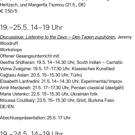
Hertzsch, und Margerita Tsomou (21.5., DE)
€ 7,50/5
19.–25.5. 14–19 Uhr
Discussique: Listening to the Days – Den Tagen zuzuhören
,
Jeremy
Woodruff
Workshops
Offener Gesangsunterricht mit
Geetha Sridharan: 19.5. 14–14.30 Uhr, South Indian – Carnatic
Vizma Zvaigzne: 19.5. 17–17.30 Uhr, Klassisches Kunstlied
Cağlasu Aslan: 20.5. 15–15.30 Uhr, Türkü
Elisabeth Lanfredini: 21.5. 14–14.30 Uhr, Experimental/Improv
Amir Mardaneh: 21.5. 17–17.30 Uhr, Persian classical (
dastgāh
)
Maria Ustenko: 22.5. 15–15.30 Uhr, Ukrainian folk
Moussa Coulibaly: 23.5. 15–15.30 Uhr, Griot, Burkina Faso
DE/EN
Abschlusspräsentation: 25.5. 17 Uhr
19.–24.5. 14–19 Uhr