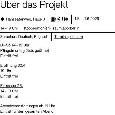
Kontakte
Archivdatenbank
OPAC
Über das Projekt
Digitale Sammlungen
Exil-Archive
Stellenangebote
Newsletter
Presse
Standort:
Datum:
1.5. – 7.6.2026
Hanseatenweg, Halle 3
Aufzug
Rollstuhlgerecht
Genderneutrale Toilette
Uhrzeit:
14–19 Uhr
Kooperation(en):
raumlaborberlin
Nachhaltigkeit
Kontakt
Sprachen:
Deutsch, Englisch
Termin speichern
Di–So 14–19 Uhr
Pfingstmontag 25.5. geöffnet
Eintritt frei
Eröffnung 30.4.
19 Uhr
Eintritt frei
Finissage 7.6.
14–19 Uhr
Eintritt frei
Abendveranstaltungen ab 19 Uhr
Eintritt für den gesamten Abend