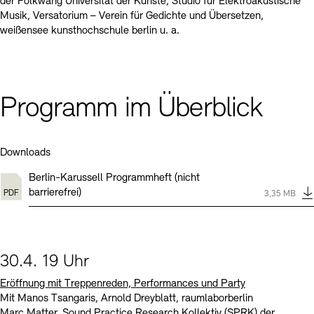
der Folkwang Universität der Künste, Studio für Elektroakustische
Musik, Versatorium – Verein für Gedichte und Übersetzen,
weißensee kunsthochschule berlin u. a.
Programm im Überblick
Downloads
Berlin-Karussell Programmheft (nicht
Typ:
pdf
barrierefrei)
Größe:
3,35 MB
30.4. 19 Uhr
Eröffnung mit Treppenreden, Performances und Party
Mit Manos Tsangaris, Arnold Dreyblatt, raumlaborberlin
Marc Matter, Sound Practice Research Kollektiv (SPRK) der