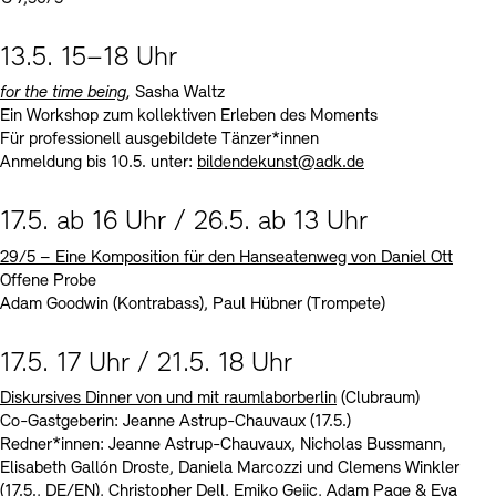
13.5. 15–18 Uhr
for the time being
,
Sasha Waltz
Ein Workshop zum kollektiven Erleben des Moments
Für professionell ausgebildete Tänzer*innen
Anmeldung bis 10.5. unter:
bildendekunst@adk.de
17.5. ab 16 Uhr / 26.5. ab 13 Uhr
29/5
–
Eine Komposition für den Hanseatenweg von Daniel Ott
Offene Probe
Adam Goodwin (Kontrabass), Paul Hübner (Trompete)
17.5. 17 Uhr / 21.5. 18 Uhr
Diskursives Dinner von und mit raumlaborberlin
(Clubraum)
Co-Gastgeberin: Jeanne Astrup-Chauvaux (17.5.)
Redner*innen: Jeanne Astrup-Chauvaux, Nicholas Bussmann,
Elisabeth Gallón Droste, Daniela Marcozzi und Clemens Winkler
(17.5., DE/EN), Christopher Dell, Emiko Gejic, Adam Page & Eva