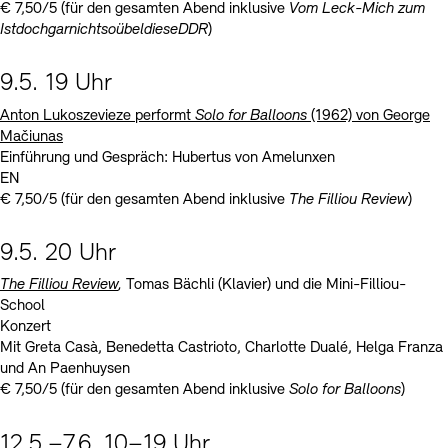
€ 7,50/5 (für den gesamten Abend inklusive
Vom Leck-Mich zum
IstdochgarnichtsoübeldieseDDR
)
9.5. 19 Uhr
Anton Lukoszevieze
performt
Solo for Balloons
(1962) von George
Mačiunas
Einführung und Gespräch: Hubertus von Amelunxen
EN
€ 7,50/5 (für den gesamten Abend inklusive
The Filliou Review
)
9.5. 20 Uhr
The Filliou Review
,
Tomas Bächli (Klavier) und die Mini-Filliou-
School
Konzert
Mit Greta Casà, Benedetta Castrioto, Charlotte Dualé, Helga Franza
und An Paenhuysen
€ 7,50/5 (für den gesamten Abend inklusive
Solo for Balloons
)
12.5.–7.6. 10–19 Uhr