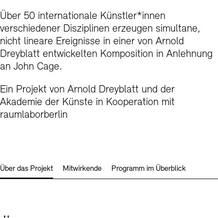
Kunstsektionen
Büro der öffentlichen Sache
Über 50 internationale Künstler*innen
Ausstellungen & Veranstaltungen
Preise, Stipendien und Stiftung
Tickets und Preise
Öffnungszeiten
Barrierefreiheit
verschiedener Disziplinen erzeugen simultane,
Projekte
nicht lineare Ereignisse in einer von Arnold
Publikationen
Tickets und Preise
Öffnungszeiten
Barrierefreiheit
Newsletter
Presse
Mediathek
Publikationen
Dreyblatt entwickelten Komposition in Anlehnung
an John Cage.
schau depot architektur modelle
Newsletter
Presse
Europäische Allianz der Akademien
Bilderkeller
Ein Projekt von Arnold Dreyblatt und der
Abteilungen & Fachbereiche
JUNGE AKADEMIE
Akademie der Künste in Kooperation mit
Bibliothek
raumlaborberlin
Kulturelle Vermittlung – KUNSTWELTEN
Kunstsammlung
Studio für Elektroakustische Musik
Museen
Vermietung
Stellenangebote
Presse
SINN UND FORM
Fundstücke
Nachhaltigkeit
Kontakt
Über das Projekt
Mitwirkende
Programm im Überblick
Gesellschaft der Freunde
Vermietungen und Events