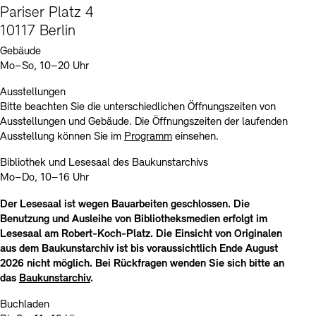
Pariser Platz 4
Kunstsektionen
Büro der öffentlichen Sache
Ausstellungen & Veranstaltungen
10117 Berlin
Preise, Stipendien und Stiftung
Tickets und Preise
Öffnungszeiten
Barrierefreiheit
Projekte
Gebäude
Publikationen
Mo–So, 10–20 Uhr
Tickets und Preise
Öffnungszeiten
Barrierefreiheit
Newsletter
Presse
Mediathek
Publikationen
Ausstellungen
schau depot architektur modelle
Newsletter
Presse
Bitte beachten Sie die unterschiedlichen Öffnungszeiten von
Europäische Allianz der Akademien
Ausstellungen und Gebäude. Die Öffnungszeiten der laufenden
Bilderkeller
Abteilungen & Fachbereiche
Ausstellung können Sie im
Programm
einsehen.
JUNGE AKADEMIE
Bibliothek
Bibliothek und Lesesaal des Baukunstarchivs
Kulturelle Vermittlung – KUNSTWELTEN
Mo–Do, 10–16 Uhr
Kunstsammlung
Studio für Elektroakustische Musik
Der Lesesaal ist wegen Bauarbeiten geschlossen. Die
Museen
Vermietung
Stellenangebote
Presse
Benutzung und Ausleihe von Bibliotheksmedien erfolgt im
SINN UND FORM
Lesesaal am Robert-Koch-Platz. Die Einsicht von Originalen
Fundstücke
Nachhaltigkeit
Kontakt
aus dem Baukunstarchiv ist bis voraussichtlich Ende August
Gesellschaft der Freunde
2026 nicht möglich. Bei Rückfragen wenden Sie sich bitte an
Vermietungen und Events
das
Baukunstarchiv
.
Buchladen