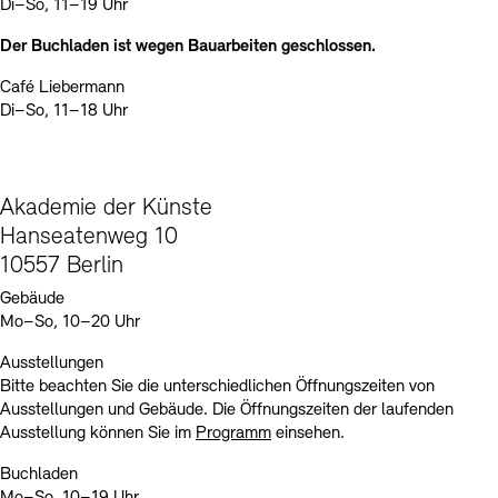
Kontakte
Archivdatenbank
OPAC
Di–So, 11–19 Uhr
Der Buchladen ist wegen Bauarbeiten geschlossen.
Digitale Sammlungen
Exil-Archive
Stellenangebote
Newsletter
Presse
Café Liebermann
Di–So, 11–18 Uhr
Nachhaltigkeit
Kontakt
Akademie der Künste
Hanseatenweg 10
10557 Berlin
Gebäude
Mo–So, 10–20 Uhr
Ausstellungen
Bitte beachten Sie die unterschiedlichen Öffnungszeiten von
Ausstellungen und Gebäude. Die Öffnungszeiten der laufenden
Ausstellung können Sie im
Programm
einsehen.
Buchladen
Mo–So, 10–19 Uhr