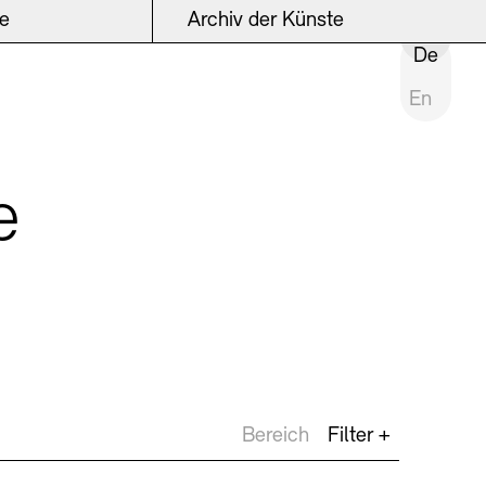
ke
Archiv der Künste
INSTITUTION SCHLIESSEN
De
En
e
Bereich
Filter +