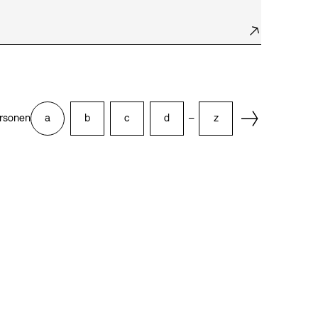
Next Page
rsonen
a
b
c
d
–
z