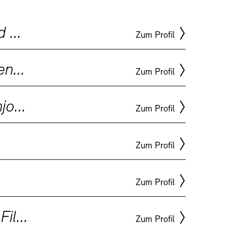
Regisseurin von Dokumentar- und Spielfilmen, Autorin, unabhängige Produzentin
Zum Profil
Kulturwissenschaftler, Kunstwissenschaftler
Zum Profil
Schriftsteller, Produzent, Fernsehjournalist, Hörspielautor, Hörspielregisseur
Zum Profil
Zum Profil
Zum Profil
TEN
keit
Kontakt
Bildender Künstler, Fotokünstler, Filmkünstler, Objektkünstler, Aktionskünstler
Zum Profil