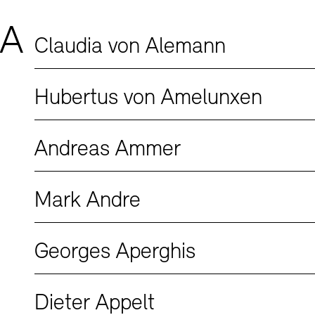
Buchläden
Vermittlungsprogramm
Mediathe
Mitglieder
A
Preise, S
Claudia von Alemann
schau dep
Abteilun
Publikati
Hubertus von Amelunxen
Bilderkell
Bibliothe
Andreas Ammer
Europäisc
Kunstsa
Tickets und Preise
Tickets und Preise
Öffnungszeiten
Öffnungszeiten
Mark Andre
JUNGE A
Museen
Georges Aperghis
Kulturel
Fundstüc
Vermietung
Dieter Appelt
Studio fü