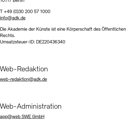
10117 Berlin
Kunstsektionen
Büro der öffentlichen Sache
Ausstellungen & Veranstaltungen
T +49 (0)30 200 57 1000
Preise, Stipendien und Stiftung
Tickets und Preise
Öffnungszeiten
Barrierefreiheit
info@adk.de
Projekte
Publikationen
Die Akademie der Künste ist eine Körperschaft des Öffentlichen
Tickets und Preise
Öffnungszeiten
Barrierefreiheit
Newsletter
Presse
Mediathek
Publikationen
Rechts.
Umsatzsteuer-ID: DE220436340
schau depot architektur modelle
Newsletter
Presse
Europäische Allianz der Akademien
Bilderkeller
Abteilungen & Fachbereiche
JUNGE AKADEMIE
Bibliothek
Web-Redaktion
Kulturelle Vermittlung – KUNSTWELTEN
Kunstsammlung
web-redaktion@adk.de
Studio für Elektroakustische Musik
Museen
Vermietung
Stellenangebote
Presse
SINN UND FORM
Fundstücke
Nachhaltigkeit
Kontakt
Web-Administration
Gesellschaft der Freunde
app@web SWE GmbH
Vermietungen und Events