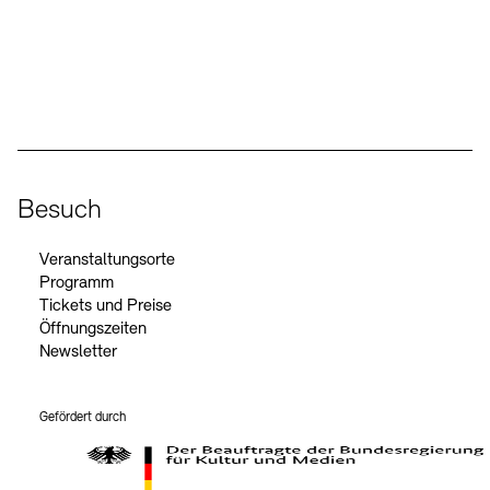
Social Media
Instagram – Akademie der Künste
Facebook – Akademie der Künste
YouTube – Akademie der Künste
LinkedIn – Akademie der Künste
Besuch
Veranstaltungsorte
Programm
Tickets und Preise
Öffnungszeiten
Newsletter
Gefördert durch