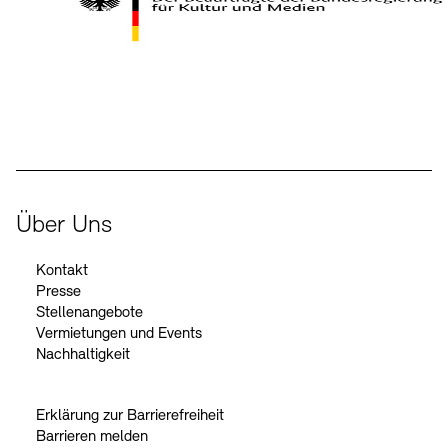
Kontakte
Archivdatenbank
OPAC
Digitale Sammlungen
Exil-Archive
Stellenangebote
Newsletter
Presse
Der Beauftragte der Bundesregierung für Kultur und Medien
Nachhaltigkeit
Kontakt
Über Uns
Kontakt
Presse
Stellenangebote
Vermietungen und Events
Nachhaltigkeit
Erklärung zur Barrierefreiheit
Barrieren melden