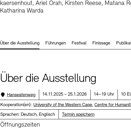
kaersenhout, Ariel Orah, Kirsten Reese, Matana R
Kunstsektionen
Büro der öffentlichen Sache
Ausstellungen & Veranstaltungen
Katharina Warda
Preise, Stipendien und Stiftung
Tickets und Preise
Öffnungszeiten
Barrierefreiheit
Projekte
Publikationen
Tickets und Preise
Öffnungszeiten
Barrierefreiheit
Newsletter
Presse
Mediathek
Publikationen
schau depot architektur modelle
Newsletter
Presse
Über die Ausstellung
Führungen
Festival
Finissage
Publika
Europäische Allianz der Akademien
Bilderkeller
Abteilungen & Fachbereiche
JUNGE AKADEMIE
Bibliothek
Kulturelle Vermittlung – KUNSTWELTEN
Über die Ausstellung
Kunstsammlung
Studio für Elektroakustische Musik
Museen
Vermietung
Stellenangebote
Presse
SINN UND FORM
Standort:
Datum:
Uhrzeit:
Preis
14.11.2025 – 25.1.2026
14–19 Uhr
10 
Hanseatenweg
Fundstücke
Nachhaltigkeit
Kontakt
Gesellschaft der Freunde
Kooperation(en):
University of the Western Cape
,
Centre for Humanit
Sprachen:
Deutsch, Englisch
Termin speichern
Vermietungen und Events
Öffnungszeiten