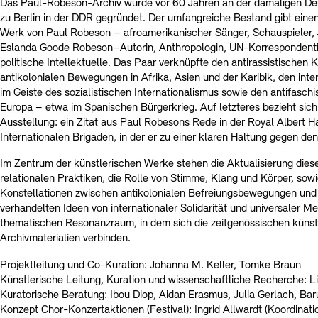
Das Paul-Robeson-Archiv wurde vor 60 Jahren an der damaligen D
zu Berlin in der DDR gegründet. Der umfangreiche Bestand gibt einen
Werk von Paul Robeson – afroamerikanischer Sänger, Schauspieler, J
Eslanda Goode Robeson–Autorin, Anthropologin, UN-Korrespondenti
politische Intellektuelle. Das Paar verknüpfte den antirassistischen
antikolonialen Bewegungen in Afrika, Asien und der Karibik, den int
im Geiste des sozialistischen Internationalismus sowie den antifasch
Europa – etwa im Spanischen Bürgerkrieg. Auf letzteres bezieht sich 
Ausstellung: ein Zitat aus Paul Robesons Rede in der Royal Albert Hal
Internationalen Brigaden, in der er zu einer klaren Haltung gegen de
Im Zentrum der künstlerischen Werke stehen die Aktualisierung dies
relationalen Praktiken, die Rolle von Stimme, Klang und Körper, sowi
Konstellationen zwischen antikolonialen Befreiungsbewegungen und 
verhandelten Ideen von internationaler Solidarität und universaler Me
thematischen Resonanzraum, in dem sich die zeitgenössischen künst
Archivmaterialien verbinden.
Projektleitung und Co-Kuration: Johanna M. Keller, Tomke Braun
Künstlerische Leitung, Kuration und wissenschaftliche Recherche: L
Kuratorische Beratung: Ibou Diop, Aidan Erasmus, Julia Gerlach, Bar
Konzept Chor-Konzertaktionen (Festival): Ingrid Allwardt (Koordinati