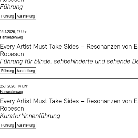
Führung
Führung
Ausstellung
Sprache
Datum und Uhrzeit:
15.1.2026, 17 Uhr
Standort
Hanseatenweg
Every Artist Must Take Sides – Resonanzen von E
Robeson
Führung für blinde, sehbehinderte und sehende 
Führung
Ausstellung
Sprachen
Datum und Uhrzeit:
25.1.2026, 14 Uhr
Standort
Hanseatenweg
Every Artist Must Take Sides – Resonanzen von E
Robeson
Kurator*innenführung
Führung
Ausstellung
Sprache