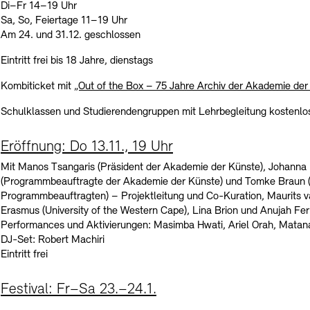
Kontakte
Archivdatenbank
OPAC
Di–Fr 14–19 Uhr
Sa, So, Feiertage 11–19 Uhr
Am 24. und 31.12. geschlossen
Digitale Sammlungen
Exil-Archive
Stellenangebote
Newsletter
Presse
Eintritt frei bis 18 Jahre, dienstags
Nachhaltigkeit
Kontakt
Kombiticket mit
„Out of the Box – 75 Jahre Archiv der Akademie der
Schulklassen und Studierendengruppen mit Lehrbegleitung kostenlo
Eröffnung: Do 13.11., 19 Uhr
Mit Manos Tsangaris (Präsident der Akademie der Künste), Johanna 
(Programmbeauftragte der Akademie der Künste) und Tomke Braun (
Programmbeauftragten) – Projektleitung und Co-Kuration, Maurits 
Erasmus (University of the Western Cape), Lina Brion und Anujah Fer
Performances und Aktivierungen: Masimba Hwati, Ariel Orah, Matan
DJ-Set: Robert Machiri
Eintritt frei
Festival: Fr–Sa 23.–24.1.