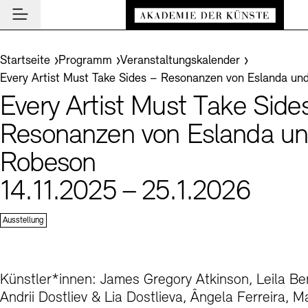
Hauptmenü
Zum Hauptinhalt springen (Enter drücken)
Besuch
Zum Fußbereich springen (Enter drücken)
Sie befinden sich hier:
Startseite
Programm
Veranstaltungskalender
Besuch
Every Artist Must Take Sides – Resonanzen von Eslanda un
BESUCH SCHLIESSEN
Programm
Every Artist Must Take Side
Veranstaltungsorte
PROGRAMM SCHLIESSEN
BESUCH SCHLIESSEN
Institution
Resonanzen von Eslanda un
Museen
Veranstaltungskalender
Akademie
Robeson
Führungen und Kulturelle Vermittlung
Highlights
AKADEMIE SCHLIESSEN
News und Einblicke
14.11.2025 – 25.1.2026
Ausstellungen
Über uns
NEWS UND EINBLICKE SCHLIESSEN
Archiv der Künste
Archiv und Bibliothek
Präsidium
Ausstellung
News
ARCHIV DER KÜNSTE SCHLIESSEN
INSTITUTION SCHLIESSEN
De
Cafés
Aufbau und Aufgaben
Führungen
Akademie-Podcast
Leichte Sprache
Deutsche Gebärdensprache
Schriftgröße anpassen
Kontrast
Über das Archiv
En
Buchläden
Geschichte
Inklusives Programm
Akademie-Gespräche
Benutzung
Künstler*innen: James Gregory Atkinson, Leila Be
Mitglieder
Vermittlungsprogramm
Andrii Dostliev & Lia Dostlieva, Ângela Ferreira, M
Akademie-Brief
Recherche