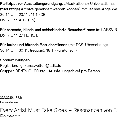
Partizipativer Ausstellungsrundgang
: „Musikalischer Universalismus
(zukünftige) Archive gehandelt werden können“ mit Jeanne-Ange W
So 14 Uhr: 23.11., 11.1. (DE)
Do 17 Uhr: 4.12. (EN)
Für sehende, blinde und sehbehinderte Besucher*innen
(mit ABSV Be
Do 17 Uhr: 27.11., 15.1.
Für taube und hörende Besucher*innen
(mit DGS-Übersetzung)
So 14 Uhr: 30.11. (regulär), 18.1. (kuratorisch)
Sonderführungen
Registrierung:
kunstwelten@adk.de
Gruppen DE/EN € 100 zzgl. Ausstellungsticket pro Person
Sprache
Datum und Uhrzeit:
22.1.2026, 17 Uhr
Standort
Hanseatenweg
Every Artist Must Take Sides – Resonanzen von E
Robeson