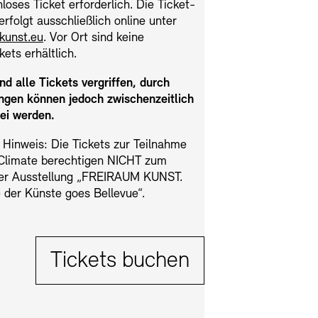
nloses Ticket erforderlich. Die Ticket-
rfolgt ausschließlich online unter
kunst.eu
. Vor Ort sind keine
RM
kets erhältlich.
ind alle Tickets vergriffen, durch
er Freunde
ngen können jedoch zwischenzeitlich
enbank
OPAC
Digitale Sammlungen
rei werden.
nd Events
 Hinweis: Die Tickets zur Teilnahme
Climate berechtigen NICHT zum
er Ausstellung „FREIRAUM KUNST.
der Künste goes Bellevue“.
Tickets:
Tickets buchen
wsletter
Presse
Nachhaltigkeit