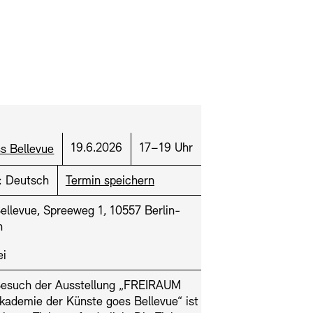
ien und Stiftung
hitektur modelle
Fachbereiche
rt:
Datum:
Uhrzeit:
19.6.2026
17–19 Uhr
s Bellevue
lianz der Akademien
g
:
Deutsch
Termin speichern
MIE
ellevue, Spreeweg 1, 10557 Berlin-
n
ei
rmittlung – KUNSTWELTEN
angebote
Presse
Nachhaltigkeit
Besuch der Ausstellung „FREIRAUM
ademie der Künste goes Bellevue“ ist
troakustische Musik