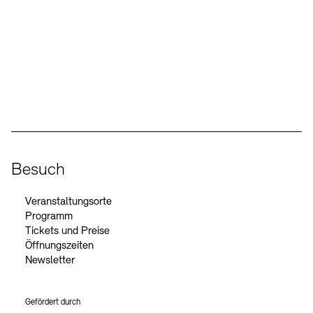
Social Media
Instagram – Akademie der Künste
Facebook – Akademie der Künste
YouTube – Akademie der Künste
LinkedIn – Akademie der Künste
Besuch
Veranstaltungsorte
Programm
Tickets und Preise
Öffnungszeiten
Newsletter
Gefördert durch