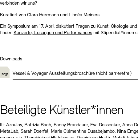
verbinden wir uns?
Kuratiert von Clara Herrmann und Linnéa Meiners
Ein
Symposium am 17. April
diskutiert Fragen zu Kunst, Ökologie und
finden
Konzerte, Lesungen und Performances
mit Stipendiat*innen st
Downloads
Vessel & Voyager Ausstellungsbroschüre (nicht barrierefrei)
Beteiligte Künstler*innen
Ilit Azoulay, Patrizia Bach, Fanny Brandauer, Eva Dessecker, Anna D
MetaLab, Sarah Doerfel, Marie Clémentine Dusabejambo, Nina Emg
gruppe-aja, Thembinkosi Hlatshwayo, Dominique Hurth, Mehdi Jahan