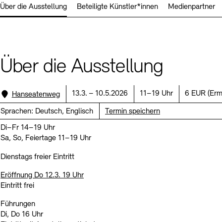
Über die Ausstellung
Beteiligte Künstler*innen
Medienpartner
Kunstsektionen
Büro der öffentlichen Sache
Ausstellungen & Veranstaltungen
Preise, Stipendien und Stiftung
Tickets und Preise
Öffnungszeiten
Barrierefreiheit
Projekte
Publikationen
Tickets und Preise
Öffnungszeiten
Barrierefreiheit
Newsletter
Presse
Mediathek
Publikationen
Über die Ausstellung
schau depot architektur modelle
Newsletter
Presse
Europäische Allianz der Akademien
Bilderkeller
Abteilungen & Fachbereiche
Standort:
Datum:
Uhrzeit:
Preis:
13.3. – 10.5.2026
11–19 Uhr
6 EUR
(
Erm
Hanseatenweg
JUNGE AKADEMIE
Bibliothek
Sprachen:
Deutsch, Englisch
Termin speichern
Kulturelle Vermittlung – KUNSTWELTEN
Di–Fr 14–19 Uhr
Kunstsammlung
Sa, So, Feiertage 11–19 Uhr
Studio für Elektroakustische Musik
Museen
Vermietung
Stellenangebote
Presse
Dienstags freier Eintritt
SINN UND FORM
Fundstücke
Nachhaltigkeit
Kontakt
Eröffnung Do 12.3. 19 Uhr
Gesellschaft der Freunde
Eintritt frei
Vermietungen und Events
Führungen
Di, Do 16 Uhr