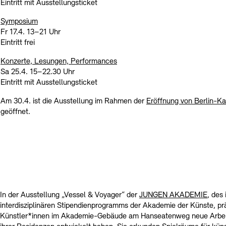
Kontakte
Archivdatenbank
OPAC
Eintritt mit Ausstellungsticket
Symposium
Digitale Sammlungen
Exil-Archive
Stellenangebote
Newsletter
Presse
Fr 17.4. 13–21 Uhr
Eintritt frei
Nachhaltigkeit
Kontakt
Konzerte, Lesungen, Performances
Sa 25.4. 15–22.30 Uhr
Eintritt mit Ausstellungsticket
Am 30.4. ist die Ausstellung im Rahmen der
Eröffnung von Berlin-Ka
geöffnet.
In der Ausstellung „Vessel & Voyager“ der
JUNGEN AKADEMIE
, des
interdisziplinären Stipendienprogramms der Akademie der Künste, pr
Künstler*innen im Akademie-Gebäude am Hanseatenweg neue Arbeit