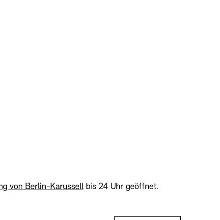
RM
er Freunde
enbank
OPAC
Digitale Sammlungen
nd Events
ng von Berlin-Karussell
bis 24 Uhr geöffnet.
wsletter
Presse
Nachhaltigkeit