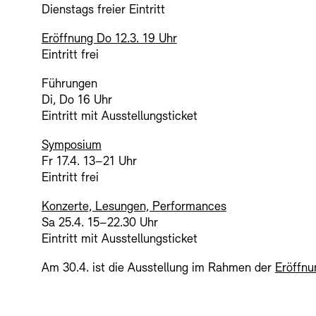
Dienstags freier Eintritt
SINN UND FO
Eröffnung Do 12.3. 19 Uhr
Eintritt frei
Führungen
Gesellschaft d
Kontakte
Archivdat
Di, Do 16 Uhr
Eintritt mit Ausstellungsticket
Vermietungen u
Symposium
Fr 17.4. 13–21 Uhr
Eintritt frei
Konzerte, Lesungen, Performances
Sa 25.4. 15–22.30 Uhr
Eintritt mit Ausstellungsticket
Am 30.4. ist die Ausstellung im Rahmen der
Eröffnu
Stellenangebote
Ne