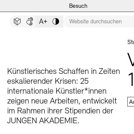
Hauptmenü
Zum Hauptinhalt springen (Enter drücken)
Besuch
Programm
Besuch
BESUCH SCHLIESSEN
Suchbegriff
Zum Fußbereich springen (Enter drücken)
Leichte Sprache
Deutsche Gebärdensprache
Schriftgröße anpassen
Kontrast
Veranstaltungsorte
Veranstaltungskalender
Si
St
Museen
Highlights
Führungen und Kulturelle
Ausstellungen
Künstlerisches Schaffen in Zeiten
eskalierender Krisen: 25
internationale Künstler*innen
zeigen neue Arbeiten, entwickelt
A
Archiv und Bibliothek
Führungen
im Rahmen ihrer Stipendien der
JUNGEN AKADEMIE.
Cafés
Inklusives Programm