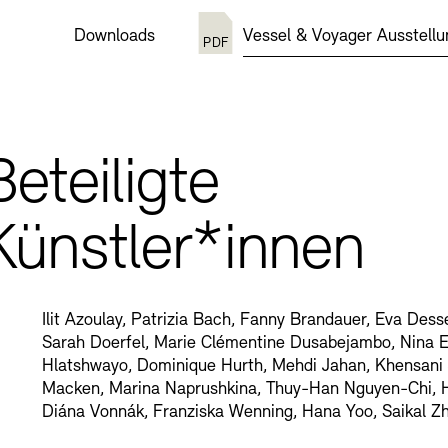
Downloads
Vessel & Voyager Ausstellun
Beteiligte
Künstler*innen
Ilit Azoulay, Patrizia Bach, Fanny Brandauer, Eva Des
Sarah Doerfel, Marie Clémentine Dusabejambo, Nina 
Hlatshwayo, Dominique Hurth, Mehdi Jahan, Khensani
Macken, Marina Naprushkina, Thuy-Han Nguyen-Chi, Hr
Diána Vonnák, Franziska Wenning, Hana Yoo, Saikal Z