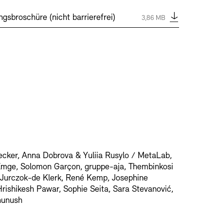
Typ:
pdf
gsbroschüre (nicht barrierefrei)
Größe:
3,86 MB
secker, Anna Dobrova & Yuliia Rusylo / MetaLab,
Emge, Solomon Garçon, gruppe-aja, Thembinkosi
 Jurczok-de Klerk, René Kemp, Josephine
ishikesh Pawar, Sophie Seita, Sara Stevanović,
hunush