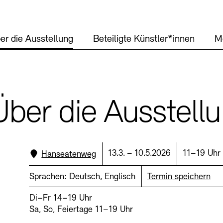
Mediathek
Preise, Stipend
er die Ausstellung
Beteiligte Künstler*innen
M
schau depot arc
Abteilungen & 
Publikationen
Bilderkeller
Bibliothek
Über die Ausstell
Europäische Al
Kunstsammlun
Barrierefreiheit
Barrierefreiheit
Newsletter
Newsletter
Presse
Presse
JUNGE AKADE
Museen
Standort:
Datum:
Uhrzeit:
13.3. – 10.5.2026
11–19 Uhr
Hanseatenweg
Sprachen:
Deutsch, Englisch
Termin speichern
Kulturelle Ve
Fundstücke
Vermietung
Stellen
Di–Fr 14–19 Uhr
Sa, So, Feiertage 11–19 Uhr
Studio für Elek