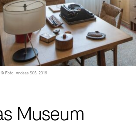
n © Foto: Andeas Süß, 2019
as Museum