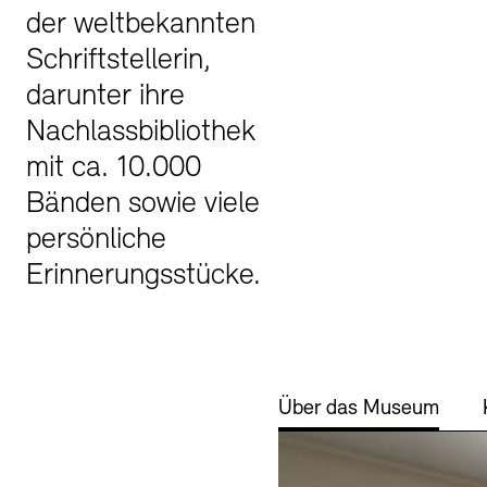
der weltbekannten
Buchläden
Vermittlungsprogramm
Schriftstellerin,
darunter ihre
Nachlassbibliothek
mit ca. 10.000
Bänden sowie viele
persönliche
Erinnerungsstücke.
Tickets und Preise
Tickets und Preise
Öffnungszeiten
Öffnungszeiten
Über das Museum