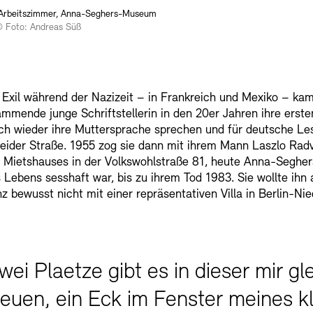
 Arbeitszimmer, Anna-Seghers-Museum
© Foto: Andreas Süß
Exil während der Nazizeit – in Frankreich und Mexiko – kam
mmende junge Schriftstellerin in den 20er Jahren ihre ersten
ch wieder ihre Muttersprache sprechen und für deutsche Lese
theider Straße. 1955 zog sie dann mit ihrem Mann Laszlo Rad
 Mietshauses in der Volkswohlstraße 81, heute Anna-Segher
s Lebens sesshaft war, bis zu ihrem Tod 1983. Sie wollte ihn 
z bewusst nicht mit einer repräsentativen Villa in Berlin-N
wei Plaetze gibt es in dieser mir g
reuen, ein Eck im Fenster meines 