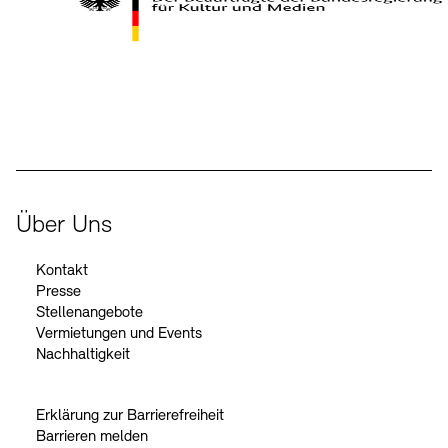
Kontakte
Archivdatenbank
OPAC
Digitale Sammlungen
Exil-Archive
Stellenangebote
Newsletter
Presse
Der Beauftragte der Bundesregierung für Kultur und Medien
Nachhaltigkeit
Kontakt
Über Uns
Kontakt
Presse
Stellenangebote
Vermietungen und Events
Nachhaltigkeit
Erklärung zur Barrierefreiheit
Barrieren melden