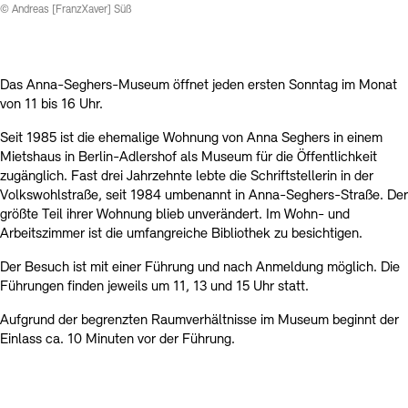
Kontakte
Archivdatenbank
OPAC
© Andreas [FranzXaver] Süß
Digitale Sammlungen
Exil-Archive
Stellenangebote
Newsletter
Presse
Das Anna-Seghers-Museum öffnet jeden ersten Sonntag im Monat
Nachhaltigkeit
Kontakt
von 11 bis 16 Uhr.
Seit 1985 ist die ehemalige Wohnung von Anna Seghers in einem
Mietshaus in Berlin-Adlershof als Museum für die Öffentlichkeit
zugänglich. Fast drei Jahrzehnte lebte die Schriftstellerin in der
Volkswohlstraße, seit 1984 umbenannt in Anna-Seghers-Straße. Der
größte Teil ihrer Wohnung blieb unverändert. Im Wohn- und
Arbeitszimmer ist die umfangreiche Bibliothek zu besichtigen.
Der Besuch ist mit einer Führung und nach Anmeldung möglich. Die
Führungen finden jeweils um 11, 13 und 15 Uhr statt.
Aufgrund der begrenzten Raumverhältnisse im Museum beginnt der
Einlass ca. 10 Minuten vor der Führung.