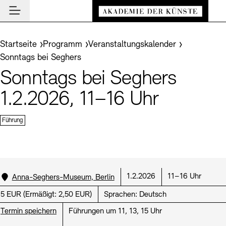
Hauptmenü
Zum Hauptinhalt springen (Enter drücken)
Besuch
Zum Fußbereich springen (Enter drücken)
Sie befinden sich hier:
Startseite
Programm
Veranstaltungskalender
Besuch
Sonntags bei Seghers
BESUCH SCHLIESSEN
Programm
Sonntags bei Seghers
Veranstaltungsorte
PROGRAMM SCHLIESSEN
BESUCH SCHLIESSEN
Institution
1.2.2026, 11–16 Uhr
Museen
Veranstaltungskalender
Akademie
Führungen und Kulturelle Vermittlung
Highlights
Führung
AKADEMIE SCHLIESSEN
News und Einblicke
Ausstellungen
Über uns
NEWS UND EINBLICKE SCHLIESSEN
Archiv der Künste
Archiv und Bibliothek
Präsidium
News
ARCHIV DER KÜNSTE SCHLIESSEN
INSTITUTION SCHLIESSEN
De
Cafés
Standort:
Datum:
Uhrzeit:
1.2.2026
11–16 Uhr
Anna-Seghers-Museum, Berlin
Aufbau und Aufgaben
Führungen
Akademie-Podcast
Leichte Sprache
Deutsche Gebärdensprache
Schriftgröße anpassen
Kontrast
Über das Archiv
En
Buchläden
Preis:
5 EUR
(
Ermäßigt:
2,50 EUR)
Sprachen:
Deutsch
Geschichte
Inklusives Programm
Akademie-Gespräche
Benutzung
Termin speichern
Führungen um 11, 13, 15 Uhr
Mitglieder
Vermittlungsprogramm
Akademie-Brief
Recherche