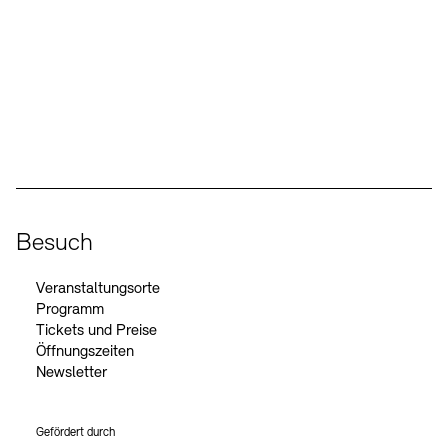
Social Media
Instagram – Akademie der Künste
Facebook – Akademie der Künste
YouTube – Akademie der Künste
LinkedIn – Akademie der Künste
Besuch
Veranstaltungsorte
Programm
Tickets und Preise
Öffnungszeiten
Newsletter
Gefördert durch