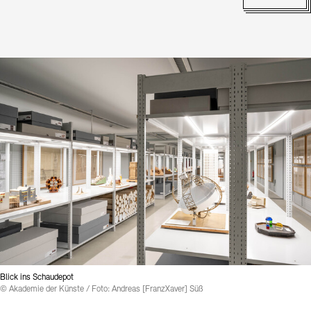
Kontakte
Archivdatenbank
OPAC
Digitale Sammlungen
Exil-Archive
Stellenangebote
Newsletter
Presse
Nachhaltigkeit
Kontakt
Blick ins Schaudepot
© Akademie der Künste / Foto: Andreas [FranzXaver] Süß