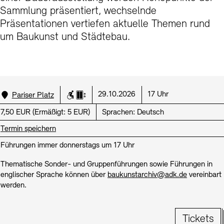
Kunstsektionen
Sammlung präsentiert, wechselnde
Büro der öffentlichen Sache
Ausstellungen & Veranstaltungen
Präsentationen vertiefen aktuelle Themen rund
Preise, Stipendien und Stiftung
Tickets und Preise
Öffnungszeiten
Barrierefreiheit
Projekte
um Baukunst und Städtebau.
Publikationen
Tickets und Preise
Öffnungszeiten
Barrierefreiheit
Newsletter
Presse
Mediathek
Publikationen
schau depot architektur modelle
Newsletter
Presse
Europäische Allianz der Akademien
Bilderkeller
Abteilungen & Fachbereiche
Standort:
Datum:
Uhrzeit:
29.10.2026
17 Uhr
Pariser Platz
Rollstuhlgerecht
Aufzug
JUNGE AKADEMIE
Bibliothek
Preis:
7,50 EUR
(
Ermäßigt:
5 EUR)
Sprachen:
Deutsch
Kulturelle Vermittlung – KUNSTWELTEN
Termin speichern
Kunstsammlung
Studio für Elektroakustische Musik
Führungen immer donnerstags um 17 Uhr
Museen
Vermietung
Stellenangebote
Presse
SINN UND FORM
Thematische Sonder- und Gruppenführungen sowie Führungen in
Fundstücke
Nachhaltigkeit
Kontakt
englischer Sprache können über
baukunstarchiv@adk.de
vereinbart
Gesellschaft der Freunde
werden.
Vermietungen und Events
Tickets