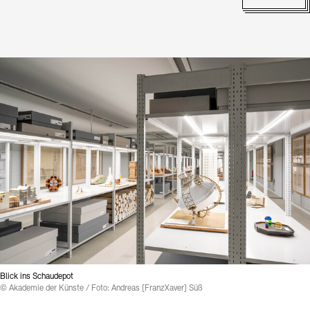
Kontakte
Archivdatenbank
OPAC
Digitale Sammlungen
Exil-Archive
Stellenangebote
Newsletter
Presse
Nachhaltigkeit
Kontakt
Blick ins Schaudepot
© Akademie der Künste / Foto: Andreas [FranzXaver] Süß