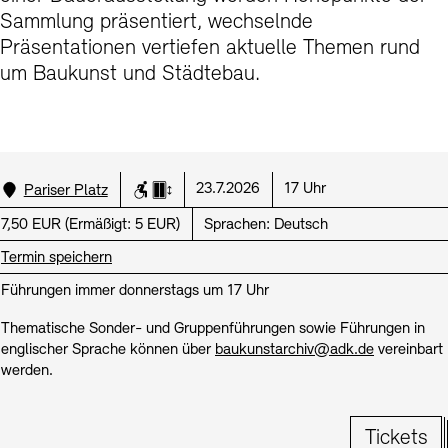
Kunstsektionen
Sammlung präsentiert, wechselnde
Büro der öffentlichen Sache
Ausstellungen & Veranstaltungen
Präsentationen vertiefen aktuelle Themen rund
Preise, Stipendien und Stiftung
Tickets und Preise
Öffnungszeiten
Barrierefreiheit
Projekte
um Baukunst und Städtebau.
Publikationen
Tickets und Preise
Öffnungszeiten
Barrierefreiheit
Newsletter
Presse
Mediathek
Publikationen
schau depot architektur modelle
Newsletter
Presse
Europäische Allianz der Akademien
Bilderkeller
Abteilungen & Fachbereiche
Standort:
Datum:
Uhrzeit:
23.7.2026
17 Uhr
Pariser Platz
Rollstuhlgerecht
Aufzug
JUNGE AKADEMIE
Bibliothek
Preis:
7,50 EUR
(
Ermäßigt:
5 EUR)
Sprachen:
Deutsch
Kulturelle Vermittlung – KUNSTWELTEN
Termin speichern
Kunstsammlung
Studio für Elektroakustische Musik
Führungen immer donnerstags um 17 Uhr
Museen
Vermietung
Stellenangebote
Presse
SINN UND FORM
Thematische Sonder- und Gruppenführungen sowie Führungen in
Fundstücke
Nachhaltigkeit
Kontakt
englischer Sprache können über
baukunstarchiv@adk.de
vereinbart
Gesellschaft der Freunde
werden.
Vermietungen und Events
Tickets