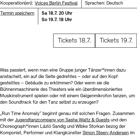
Kontakte
Archivdatenbank
OPAC
Kooperation(en):
Voices Berlin Festival
Sprachen:
Deutsch
Termin speichern
Sa 18.7. 20 Uhr
Digitale Sammlungen
Exil-Archive
Stellenangebote
Newsletter
Presse
So 19.7. 18 Uhr
Nachhaltigkeit
Kontakt
Tickets 18.7.
Tickets 19.7.
Was passiert, wenn man eine Gruppe junger Tänzer*innen dazu
anstachelt, ein auf die Seite gedrehtes – oder auf den Kopf
gestelltes – Gebäude zu erklimmen? Oder wenn sie die
Bühnenmaschinerie des Theaters wie ein überdimensioniertes
Musikinstrument spielen oder mit einem Galgenmikrofon tanzen, um
den Soundtrack für den Tanz selbst zu erzeugen?
„Run Time Anomaly“ beginnt genau mit solchen Fragen. Zusammen
mit der
Jugendtanzcompany von Sasha Waltz & Guests
und den
Choreograph*innen Lázló Sandig und Wibke Storkan bezog der
Komponist, Performer und Klangkünstler
Simon Steen-Andersen
im