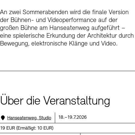
Kunstsektionen
Büro der öffentlichen Sache
Ausstellungen & Veranstaltungen
An zwei Sommerabenden wird die finale Version
Preise, Stipendien und Stiftung
Tickets und Preise
Öffnungszeiten
Barrierefreiheit
der Bühnen- und Videoperformance auf der
Projekte
Publikationen
großen Bühne am Hanseatenweg aufgeführt –
Tickets und Preise
Öffnungszeiten
Barrierefreiheit
Newsletter
Presse
Mediathek
Publikationen
eine spielerische Erkundung der Architektur durch
schau depot architektur modelle
Bewegung, elektronische Klänge und Video.
Newsletter
Presse
Europäische Allianz der Akademien
Bilderkeller
Abteilungen & Fachbereiche
JUNGE AKADEMIE
Bibliothek
Kulturelle Vermittlung – KUNSTWELTEN
Kunstsammlung
Studio für Elektroakustische Musik
Museen
Vermietung
Stellenangebote
Presse
SINN UND FORM
Über die Veranstaltung
Fundstücke
Nachhaltigkeit
Kontakt
Gesellschaft der Freunde
Standort:
Datum:
18.–19.7.2026
Hanseatenweg, Studio
Vermietungen und Events
Preis:
19 EUR
(
Ermäßigt:
10 EUR)