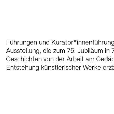
Buchläden
Vermittlungsprogramm
Führungen und Kurator*innenführung
Ausstellung, die zum 75. Jubiläum in 
Geschichten von der Arbeit am Gedäc
Tickets und Preise
Tickets und Preise
Öffnungszeiten
Öffnungszeiten
Entstehung künstlerischer Werke erzä