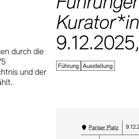
Führunge
Mediathek
Kurator*i
Preise, Stipend
schau depot arc
Abteilungen & 
9.12.2025,
Publikationen
en durch die
Bilderkeller
Bibliothek
75
Führung
Ausstellung
htnis und der
Europäische Al
Kunstsammlun
Barrierefreiheit
Barrierefreiheit
Newsletter
Newsletter
Presse
Presse
hlt.
JUNGE AKADE
Museen
Kulturelle Ve
Fundstücke
Vermietung
Stellen
Standort:
Datu
9.12.
Pariser Platz
Studio für Elek