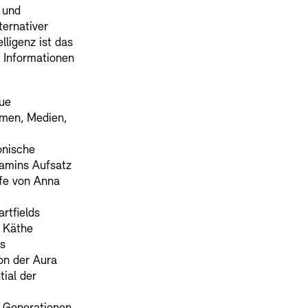
 und
ternativer
lligenz ist das
r Informationen
eue
rmen, Medien,
onische
jamins Aufsatz
efe von Anna
rtfields
n Käthe
s
on der Aura
ial der