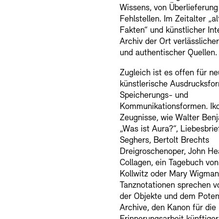
Wissens, von Überlieferung
Fehlstellen. Im Zeitalter „al
Fakten“ und künstlicher Inte
Archiv der Ort verlässliche
und authentischer Quellen.
Zugleich ist es offen für n
künstlerische Ausdrucksfo
Speicherungs- und
Kommunikationsformen. Ik
Zeugnisse, wie Walter Ben
„Was ist Aura?“, Liebesbri
Seghers, Bertolt Brechts
Dreigroschenoper, John Hea
Collagen, ein Tagebuch vo
Kollwitz oder Mary Wigman
Tanznotationen sprechen v
der Objekte und dem Potent
Archive, den Kanon für die