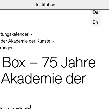
eite
emie
News und Einblicke
Archiv der Künste
Institution
INSTITUTION SCHLIESSEN
De
En
v
ltungskalender
ast
v der Akademie der Künste
hrungen
fgaben
räche
 Box – 75 Jahre
& Veranstaltungen
r Akademie der
lichen Sache