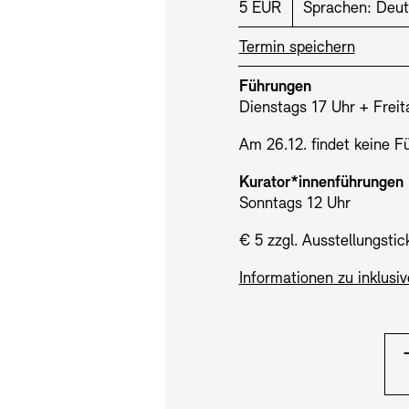
Preis:
5 EUR
Sprachen:
Deut
Termin speichern
SINN UND FO
Führungen
Dienstags 17 Uhr + Freit
Gesellschaft d
Kontakte
Archivdat
Am 26.12. findet keine Fü
Vermietungen u
Kurator*innenführungen
Sonntags 12 Uhr
€ 5 zzgl. Ausstellungstic
Informationen zu inklusi
Stellenangebote
Ne