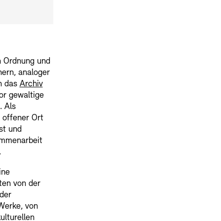
n Ordnung und
ern, analoger
ch das
Archiv
or gewaltige
. Als
n offener Ort
st und
ammenarbeit
.
ine
ten von der
der
Werke, von
ulturellen