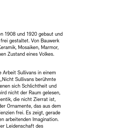
RM
chen 1908 und 1920 gebaut und
er Freunde
enbank
OPAC
Digitale Sammlungen
frei gestaltet. Von Bauwerk
 Keramik, Mosaiken, Marmor,
chen Zustand eines Volkes.
nd Events
 Arbeit Sullivans in einem
. „Nicht Sullivans berühmte
enen sich Schlichtheit und
wird nicht der Raum gelesen,
tik, die nicht Zierrat ist,
 der Ornamente, das aus dem
nzien frei. Es zeigt, gerade
wsletter
Presse
Nachhaltigkeit
en arbeitenden Imagination.
 der Leidenschaft des