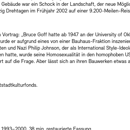
r Gebäude war ein Schock in der Landschaft, der neue Mögli
zig Drehtagen im Frühjahr 2002 auf einer 9.200-Meilen-Reis
Vortrag: „Bruce Goff hatte ab 1947 an der University of Ok
wurde er aufgrund eines von einer Bauhaus-Fraktion inszeni
n und Nazi Philip Johnson, der als International Style-Ideo
lten hatte, wurde seine Homosexualität in den homophoben 
ort auf die Frage. Aber lässt sich an ihren Bauwerken etwas 
stadtkulturfonds.
D 1993–2000, 38 min, restaurierte Fassung