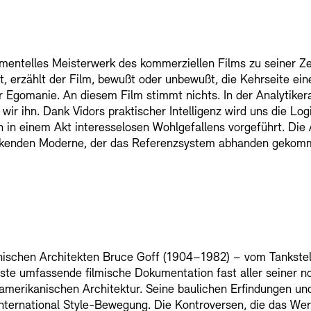
mentelles Meisterwerk des kommerziellen Films zu seiner Zei
t, erzählt der Film, bewußt oder unbewußt, die Kehrseite ei
er Egomanie. An diesem Film stimmt nichts. In der Analytike
wir ihn. Dank Vidors praktischer Intelligenz wird uns die Log
 in einem Akt interesselosen Wohlgefallens vorgeführt. Die
rsinkenden Moderne, der das Referenzsystem abhanden gekomm
nischen Architekten Bruce Goff (1904–1982) – vom Tankste
ste umfassende filmische Dokumentation fast aller seiner n
 amerikanischen Architektur. Seine baulichen Erfindungen un
ternational Style
-
Bewegung. Die Kontroversen, die das Wer