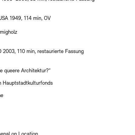
 USA 1949, 114 min, OV
Emigholz
D 2003, 110 min, restaurierte Fassung
ne queere Architektur?“
n Hauptstadtkulturfonds
he
senal on Location