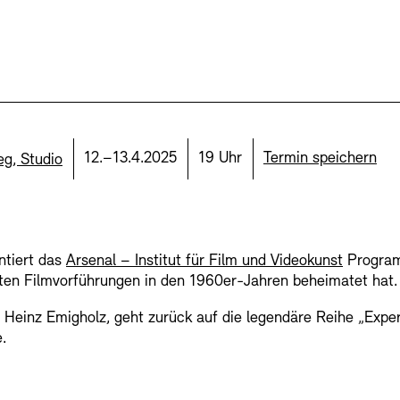
Mediathek
Preise, Stipend
schau depot arc
Abteilungen & 
Publikationen
Bilderkeller
Bibliothek
Datum:
Uhrzeit:
12.–13.4.2025
19 Uhr
Termin speichern
g, Studio
Europäische Al
Kunstsammlun
Barrierefreiheit
Barrierefreiheit
Newsletter
Newsletter
Presse
Presse
ntiert das
Arsenal – Institut für Film und Videokunst
Program
JUNGE AKADE
Museen
sten Filmvorführungen in den 1960er-Jahren beheimatet hat.
 Heinz Emigholz, geht zurück auf die legendäre Reihe „Exper
Kulturelle Ve
Fundstücke
.
Vermietung
Stellen
Studio für Elek