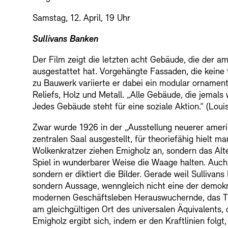
Samstag, 12. April, 19 Uhr
Sullivans Banken
Der Film zeigt die letzten acht Gebäude, die der 
ausgestattet hat. Vorgehängte Fassaden, die keine
zu Bauwerk variierte er dabei ein modular ornament
Reliefs, Holz und Metall. „Alle Gebäude, die jemal
Jedes Gebäude steht für eine soziale Aktion.“ (Loui
Zwar wurde 1926 in der „Ausstellung neuerer amerik
zentralen Saal ausgestellt, für theoriefähig hielt m
Wolkenkratzer ziehen Emigholz an, sondern das Alt
Spiel in wunderbarer Weise die Waage halten. Auch 
sondern er diktiert die Bilder. Gerade weil Sullivan
sondern Aussage, wenngleich nicht eine der demok
modernen Geschäftsleben Herauswuchernde, das Treib
am gleichgültigen Ort des universalen Äquivalents
Emigholz ergibt sich, indem er den Kraftlinien folgt