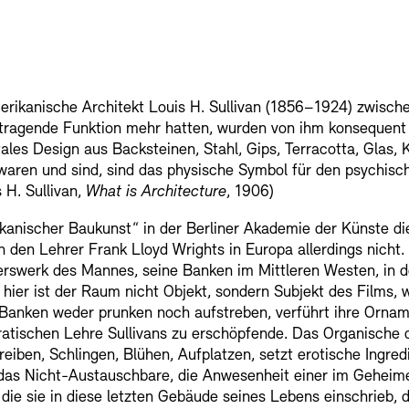
SINN UND FO
amerikanische Architekt Louis H. Sullivan (1856–1924) zwis
Gesellschaft d
Kontakte
Archivdat
 tragende Funktion mehr hatten, wurden von ihm konsequent 
ales Design aus Backsteinen, Stahl, Gips, Terracotta, Glas,
s waren und sind, sind das physische Symbol für den psychis
Vermietungen u
s H. Sullivan,
What is Architecture
, 1906)
anischer Baukunst“ in der Berliner Akademie der Künste die
an den Lehrer Frank Lloyd Wrights in Europa allerdings nicht
erswerk des Mannes, seine Banken im Mittleren Westen, in d
hier ist der Raum nicht Objekt, sondern Subjekt des Films, 
s Banken weder prunken noch aufstreben, verführt ihre Ornamen
ratischen Lehre Sullivans zu erschöpfende. Das Organische
en, Schlingen, Blühen, Aufplatzen, setzt erotische Ingredie
Stellenangebote
Ne
, das Nicht-Austauschbare, die Anwesenheit einer im Geheim
, die sie in diese letzten Gebäude seines Lebens einschrieb,