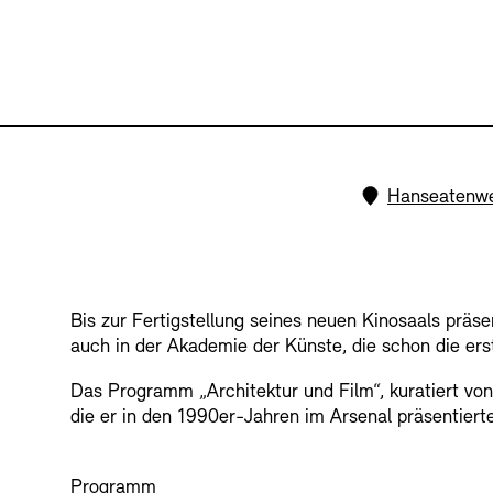
Buchläden
Vermittlungsprogramm
Standort:
Hanseatenwe
Tickets und Preise
Tickets und Preise
Öffnungszeiten
Öffnungszeiten
Bis zur Fertigstellung seines neuen Kinosaals präse
auch in der Akademie der Künste, die schon die er
Das Programm „Architektur und Film“, kuratiert von
die er in den 1990er-Jahren im Arsenal präsentierte
Programm