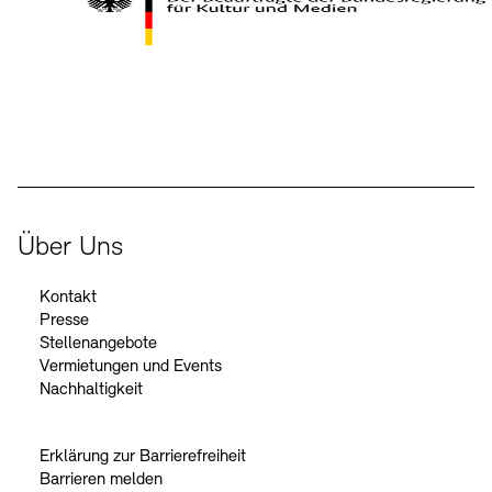
Kontakte
Archivdatenbank
OPAC
Digitale Sammlungen
Exil-Archive
Stellenangebote
Newsletter
Presse
Der Beauftragte der Bundesregierung für Kultur und Medien
Nachhaltigkeit
Kontakt
Über Uns
Kontakt
Presse
Stellenangebote
Vermietungen und Events
Nachhaltigkeit
Erklärung zur Barrierefreiheit
Barrieren melden