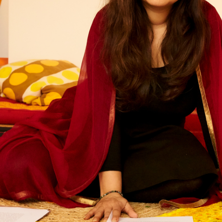
Kontakte
Archivdatenbank
OPAC
Digitale Sammlungen
Exil-Archive
Stellenangebote
Newsletter
Presse
Nachhaltigkeit
Kontakt