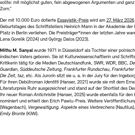
sollte: mit möglichst guten, fein abgewogenen Argumenten und ganz
Zorn.“
Der mit 10.000 Euro dotierte
Essayistik-Preis
wird am
27. März 2026
Geburtstages des Schriftstellers Heinrich Mann in der Akademie der
Platz in Berlin verliehen. Die Preisträger*innen der letzten Jahre wa
Lena Gorelik (2024) und György Dalos (2023).
Mithu M. Sanyal
wurde 1971 in Düsseldorf als Tochter einer polnisc
indischen Vaters geboren. Sie ist Kulturwissenschaftlerin und Schrifts
Kritikerin tätig für die Medien Deutschlandfunk, SWR, WDR, BBC,
De
Guardian
,
Süddeutsche Zeitung
,
Frankfurter Rundschau
,
Frankfurter
Die Zeit
,
taz
, etc. Als Jurorin sitzt sie u. a. in der Jury für den Inge
Für ihren Debütroman
Identitti
(Hanser, 2021) wurde sie mit dem Ern
Literaturpreis Ruhr ausgezeichnet und stand auf der Shortlist des D
Ihr neuer Roman
Antichristie
(Hanser, 2025) wurde ebenfalls für den
nominiert und erhielt den Erich Pawlu-Preis. Weitere Veröffentlichu
(Wagenbach),
Vergewaltigung. Aspekte eines Verbrechens
(Nautilus)
Emily Bronte
(KiWi).