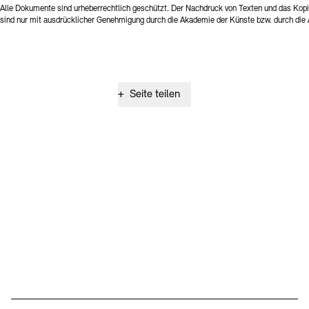
Alle Dokumente sind urheberrechtlich geschützt. Der Nachdruck von Texten und das Kopi
sind nur mit ausdrücklicher Genehmigung durch die Akademie der Künste bzw. durch die A
+
Seite teilen
Social Media
Instagram – Akademie der Künste
Facebook – Akademie der Künste
YouTube – Akademie der Künste
LinkedIn – Akademie der Künste