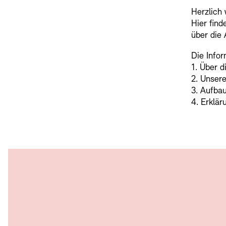
Herzlich
Buchläden
Vermittlungsprogramm
Hier find
über die 
Die Infor
1. Über 
2. Unser
3. Aufbau
4. Erklär
Tickets und Preise
Tickets und Preise
Öffnungszeiten
Öffnungszeiten