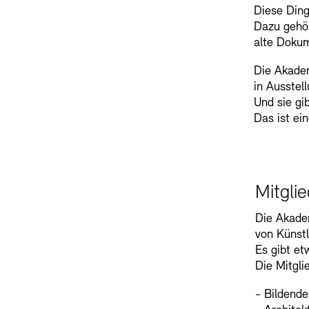
Diese Ding
Dazu gehö
alte Doku
Die Akadem
in Ausstel
Und sie gi
Das ist ei
Mitglie
Die Akade
von Künstl
Es gibt et
Die Mitgl
- Bildende