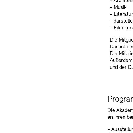
- Architek
- Musik
- Literatur
- darstell
- Film- u
Die Mitgli
Das ist ei
Die Mitgli
Außerdem h
und der D
Progr
Die Akadem
an ihren be
- Ausstellu