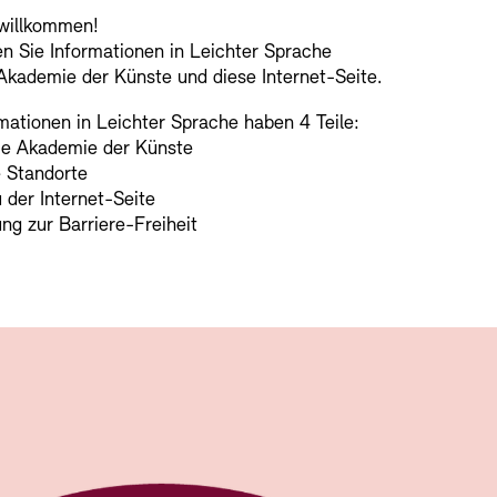
 willkommen!
Mediathek
en Sie Informationen in Leichter Sprache
Preise, Stipend
Akademie der Künste und diese Internet-Seite.
schau depot arc
Abteilungen & 
mationen in Leichter Sprache haben 4 Teile:
Publikationen
die Akademie der Künste
e Standorte
Bilderkeller
Bibliothek
 der Internet-Seite
ung zur Barriere-Freiheit
Europäische Al
Kunstsammlun
Barrierefreiheit
Barrierefreiheit
Newsletter
Newsletter
Presse
Presse
JUNGE AKADE
Museen
Kulturelle Ve
Fundstücke
Vermietung
Stellen
Studio für Elek