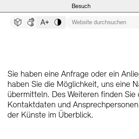
Hauptmenü
Zum Hauptinhalt springen (Enter drücken)
Besuch
Programm
Besuch
BESUCH SCHLIESSEN
Suchbegriff
Zum Fußbereich springen (Enter drücken)
Leichte Sprache
Deutsche Gebärdensprache
Schriftgröße anpassen
Kontrast
Veranstaltungsorte
Veranstaltungskalender
Museen
Highlights
Führungen und Kulturelle
Ausstellungen
Sie haben eine Anfrage oder ein Anli
haben Sie die Möglichkeit, uns eine N
übermitteln. Des Weiteren finden Sie 
Kontaktdaten und Ansprechpersonen
Archiv und Bibliothek
Führungen
der Künste im Überblick.
Cafés
Inklusives Programm