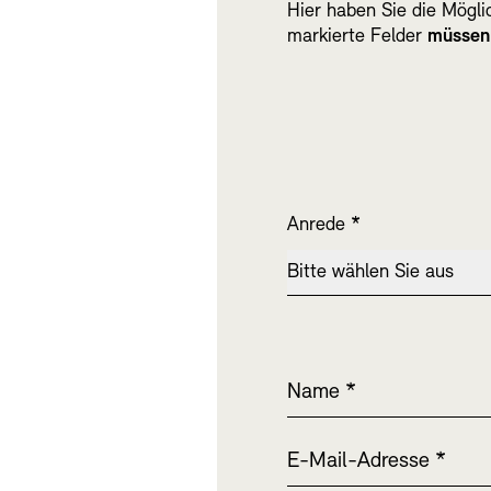
Hier haben Sie die Mögli
markierte Felder
müssen
SINN UND FO
Gesellschaft d
Kontakte
Archivdat
Vermietungen u
Anrede
*
Bitte wählen Sie aus
Name
*
Stellenangebote
Ne
E-Mail-Adresse
*