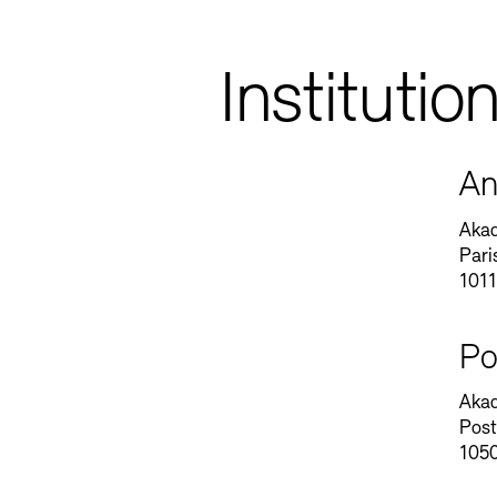
Institutio
An
Akad
Pari
1011
Po
Akad
Post
1050