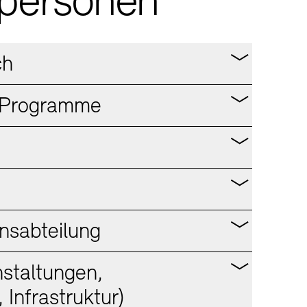
personen
ch
e Programme
nsabteilung
nstaltungen,
 Infrastruktur)