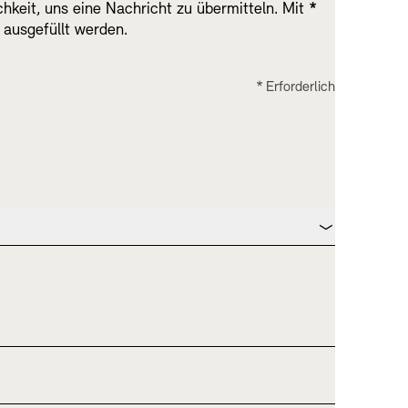
chkeit, uns eine Nachricht zu übermitteln. Mit
*
ausgefüllt werden.
RM
* Erforderlich
er Freunde
enbank
OPAC
Digitale Sammlungen
nd Events
wsletter
Presse
Nachhaltigkeit