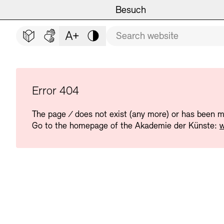
Main navigation
Zum Hauptinhalt springen (Enter drücken)
Besuch
Programm
Besuch
CLOSE BESUCH
Search term
Zum Fußbereich springen (Enter drücken)
Easy read (in German only)
German sign language
Adjust text size
Contrast
Veranstaltungsorte
Veranstaltungskalender
Museen
Highlights
Error 404
The page
/
does not exist (any more) or has been 
Führungen und Kulturelle
Ausstellungen
Go to the homepage of the Akademie der Künste:
w
Archiv und Bibliothek
Führungen
Cafés
Inklusives Programm