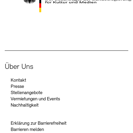
Kontakte
Archivdatenbank
OPAC
Digitale Sammlungen
Exil-Archive
Stellenangebote
Newsletter
Presse
Der Beauftragte der Bundesregierung für Kultur und Medien
Nachhaltigkeit
Kontakt
Über Uns
Kontakt
Presse
Stellenangebote
Vermietungen und Events
Nachhaltigkeit
Erklärung zur Barrierefreiheit
Barrieren melden