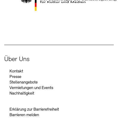
Kontakte
Archivdatenbank
OPAC
Digitale Sammlungen
Exil-Archive
Stellenangebote
Newsletter
Presse
Der Beauftragte der Bundesregierung für Kultur und Medien
Nachhaltigkeit
Kontakt
Über Uns
Kontakt
Presse
Stellenangebote
Vermietungen und Events
Nachhaltigkeit
Erklärung zur Barrierefreiheit
Barrieren melden