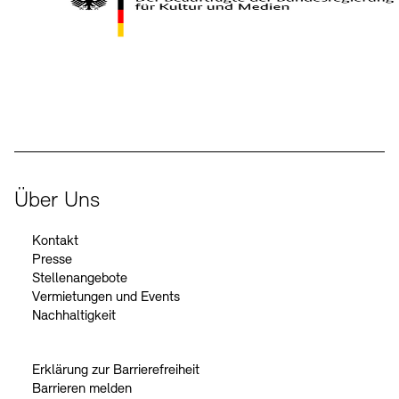
Kontakte
Archivdatenbank
OPAC
Digitale Sammlungen
Exil-Archive
Stellenangebote
Newsletter
Presse
Der Beauftragte der Bundesregierung für Kultur und Medien
Nachhaltigkeit
Kontakt
Über Uns
Kontakt
Presse
Stellenangebote
Vermietungen und Events
Nachhaltigkeit
Erklärung zur Barrierefreiheit
Barrieren melden