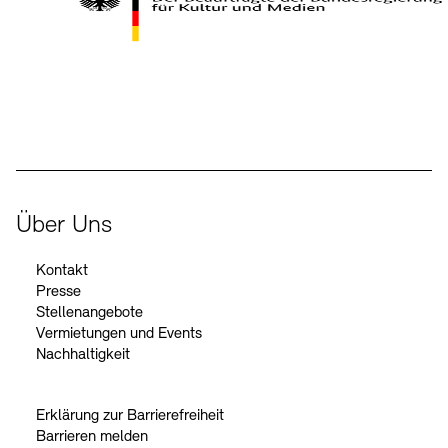
Kontakte
Archivdatenbank
OPAC
Digitale Sammlungen
Exil-Archive
Stellenangebote
Newsletter
Presse
Der Beauftragte der Bundesregierung für Kultur und Medien
Nachhaltigkeit
Kontakt
Über Uns
Kontakt
Presse
Stellenangebote
Vermietungen und Events
Nachhaltigkeit
Erklärung zur Barrierefreiheit
Barrieren melden