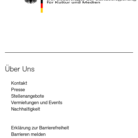
Kontakte
Archivdatenbank
OPAC
Digitale Sammlungen
Exil-Archive
Stellenangebote
Newsletter
Presse
Der Beauftragte der Bundesregierung für Kultur und Medien
Nachhaltigkeit
Kontakt
Über Uns
Kontakt
Presse
Stellenangebote
Vermietungen und Events
Nachhaltigkeit
Erklärung zur Barrierefreiheit
Barrieren melden