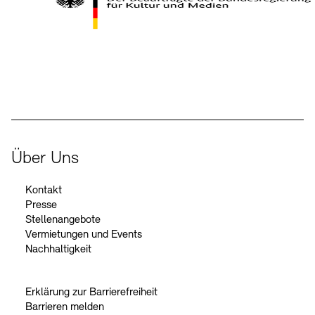
Kontakte
Archivdatenbank
OPAC
Digitale Sammlungen
Exil-Archive
Stellenangebote
Newsletter
Presse
Der Beauftragte der Bundesregierung für Kultur und Medien
Nachhaltigkeit
Kontakt
Über Uns
Kontakt
Presse
Stellenangebote
Vermietungen und Events
Nachhaltigkeit
Erklärung zur Barrierefreiheit
Barrieren melden