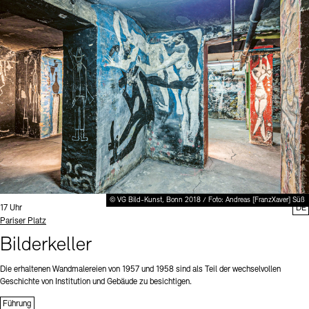
© VG Bild-Kunst, Bonn 2018 / Foto: Andreas [FranzXaver] Süß
Uhrzeit:
17 Uhr
DE
Standort
Pariser Platz
Bilderkeller
Die erhaltenen Wandmalereien von 1957 und 1958 sind als Teil der wechselvollen
Geschichte von Institution und Gebäude zu besichtigen.
Führung