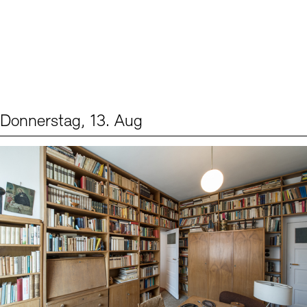
Donnerstag, 13. Aug
Events (2)
Sprache