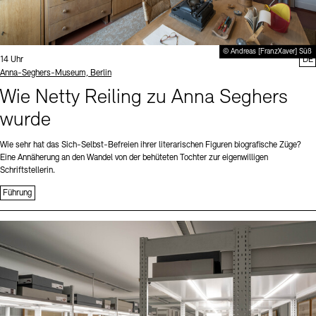
© Andreas [FranzXaver] Süß
Uhrzeit:
14 Uhr
DE
Standort
Anna-Seghers-Museum, Berlin
Wie Netty Reiling zu Anna Seghers
wurde
Wie sehr hat das Sich-Selbst-Befreien ihrer literarischen Figuren biografische Züge?
Eine Annäherung an den Wandel von der behüteten Tochter zur eigenwilligen
Schriftstellerin.
Führung
Sprache