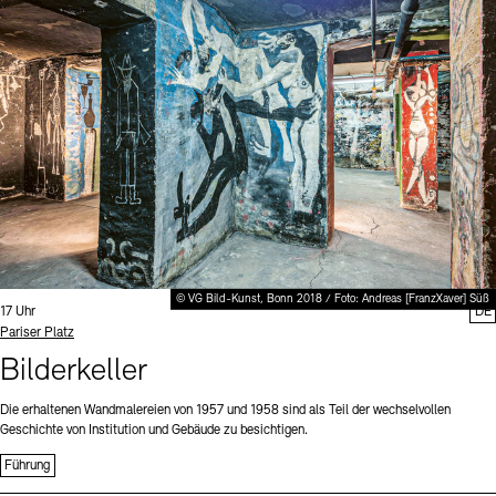
Digitale Sammlungen
Exil-Archive
Stellenangebote
Newsletter
Presse
Nachhaltigkeit
Kontakt
© VG Bild-Kunst, Bonn 2018 / Foto: Andreas [FranzXaver] Süß
Uhrzeit:
17 Uhr
DE
Standort
Pariser Platz
Bilderkeller
Die erhaltenen Wandmalereien von 1957 und 1958 sind als Teil der wechselvollen
Geschichte von Institution und Gebäude zu besichtigen.
Führung