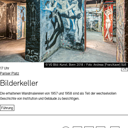
© VG Bild-Kunst, Bonn 2018 / Foto: Andreas [FranzXaver] Süß
Uhrzeit:
17 Uhr
DE
Standort
Pariser Platz
Bilderkeller
Die erhaltenen Wandmalereien von 1957 und 1958 sind als Teil der wechselvollen
Geschichte von Institution und Gebäude zu besichtigen.
Führung