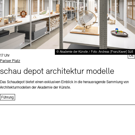
© Akademie der Künste / Foto: Andreas [FranzXaver] Süß
Uhrzeit:
17 Uhr
DE
Standort
Pariser Platz
schau depot architektur modelle
Das Schaudepot bietet einen exklusiven Einblick in die herausragende Sammlung von
Architekturmodellen der Akademie der Künste.
Führung