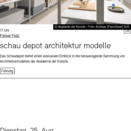
© Akademie der Künste / Foto: Andreas [FranzXaver] Süß
Uhrzeit:
17 Uhr
DE
Standort
Pariser Platz
schau depot architektur modelle
Das Schaudepot bietet einen exklusiven Einblick in die herausragende Sammlung von
Architekturmodellen der Akademie der Künste.
Führung
Dienstag, 25. Aug