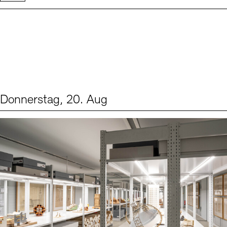
Donnerstag, 20. Aug
Events (1)
Sprache