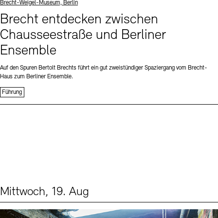
Standort
Brecht-Weigel-Museum, Berlin
Brecht entdecken zwischen
Chausseestraße und Berliner
Ensemble
Auf den Spuren Bertolt Brechts führt ein gut zweistündiger Spaziergang vom Brecht-
Haus zum Berliner Ensemble.
Führung
Mittwoch, 19. Aug
Events (1)
Sprache