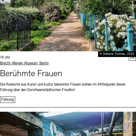
© Stefanie Thomas, 2024
Uhrzeit:
14 Uhr
DE
Standort
Brecht-Weigel-Museum, Berlin
Berühmte Frauen
Die Ruheorte aus Kunst und Kultur bekannter Frauen stehen im Mittelpunkt dieser
Führung über den Dorotheenstädtischen Friedhof.
Führung
Sprache