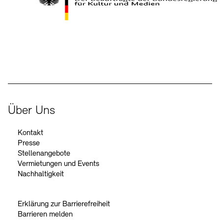
Kontakte
Archivdatenbank
OPAC
Digitale Sammlungen
Exil-Archive
Stellenangebote
Newsletter
Presse
Der Beauftragte der Bundesregierung für Kultur und Medien
Nachhaltigkeit
Kontakt
Über Uns
Kontakt
Presse
Stellenangebote
Vermietungen und Events
Nachhaltigkeit
Erklärung zur Barrierefreiheit
Barrieren melden