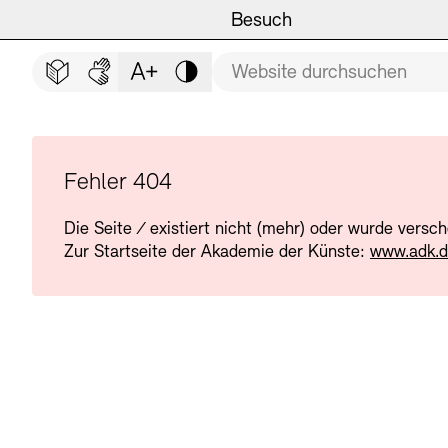
Hauptmenü
Zum Hauptinhalt springen (Enter drücken)
Besuch
Programm
Besuch
BESUCH SCHLIESSEN
Suchbegriff
Zum Fußbereich springen (Enter drücken)
Leichte Sprache
Deutsche Gebärdensprache
Schriftgröße anpassen
Kontrast
Veranstaltungsorte
Veranstaltungskalender
Museen
Highlights
Fehler 404
Die Seite
/
existiert nicht (mehr) oder wurde versc
Führungen und Kulturelle
Ausstellungen
Zur Startseite der Akademie der Künste:
www.adk.
Archiv und Bibliothek
Führungen
Cafés
Inklusives Programm