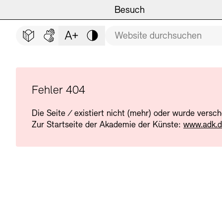
Hauptmenü
Zum Hauptinhalt springen (Enter drücken)
Besuch
Programm
Besuch
BESUCH SCHLIESSEN
Suchbegriff
Zum Fußbereich springen (Enter drücken)
Leichte Sprache
Deutsche Gebärdensprache
Schriftgröße anpassen
Kontrast
Veranstaltungsorte
Veranstaltungskalender
Museen
Highlights
Fehler 404
Die Seite
/
existiert nicht (mehr) oder wurde versc
Führungen und Kulturelle
Ausstellungen
Zur Startseite der Akademie der Künste:
www.adk.
Archiv und Bibliothek
Führungen
Cafés
Inklusives Programm