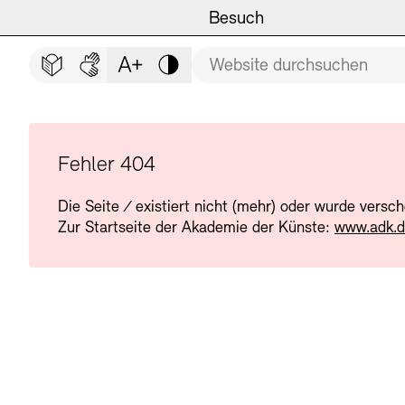
Hauptmenü
Zum Hauptinhalt springen (Enter drücken)
Besuch
Programm
Besuch
BESUCH SCHLIESSEN
Suchbegriff
Zum Fußbereich springen (Enter drücken)
Leichte Sprache
Deutsche Gebärdensprache
Schriftgröße anpassen
Kontrast
Veranstaltungsorte
Veranstaltungskalender
Museen
Highlights
Fehler 404
Die Seite
/
existiert nicht (mehr) oder wurde versc
Führungen und Kulturelle
Ausstellungen
Zur Startseite der Akademie der Künste:
www.adk.
Archiv und Bibliothek
Führungen
Cafés
Inklusives Programm