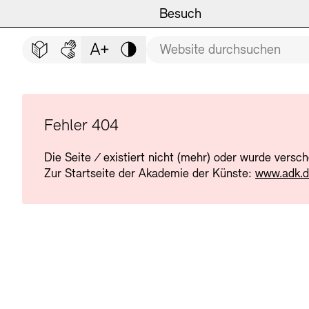
Hauptmenü
Zum Hauptinhalt springen (Enter drücken)
Besuch
Programm
Besuch
BESUCH SCHLIESSEN
Suchbegriff
Zum Fußbereich springen (Enter drücken)
Leichte Sprache
Deutsche Gebärdensprache
Schriftgröße anpassen
Kontrast
Veranstaltungsorte
Veranstaltungskalender
Museen
Highlights
Fehler 404
Die Seite
/
existiert nicht (mehr) oder wurde versc
Führungen und Kulturelle
Ausstellungen
Zur Startseite der Akademie der Künste:
www.adk.
Archiv und Bibliothek
Führungen
Cafés
Inklusives Programm