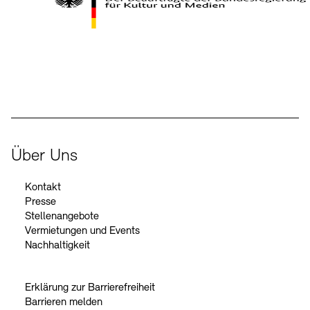
Kontakte
Archivdatenbank
OPAC
Digitale Sammlungen
Exil-Archive
Stellenangebote
Newsletter
Presse
Der Beauftragte der Bundesregierung für Kultur und Medien
Nachhaltigkeit
Kontakt
Über Uns
Kontakt
Presse
Stellenangebote
Vermietungen und Events
Nachhaltigkeit
Erklärung zur Barrierefreiheit
Barrieren melden