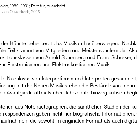
ning
, 1989–1991; Partitur, Ausschnitt
ik-Jan Ouwerkerk, 2016
e der Künste beherbergt das Musikarchiv überwiegend Nachl
ßte Teil stammt von Mitgliedern und Meisterschülern der Ak
sitionsklassen von Arnold Schönberg und Franz Schreker, d
r Elektronischen und Elektroakustischen Musik.
e Nachlässe von Interpretinnen und Interpreten gesammelt,
rbindung mit der Neuen Musik stehen die Bestände von mehr
hen Avantgarde oftmals über Jahrzehnte hinweg kritisch begl
stehen aus Notenautographen, die sämtlichen Stadien der kü
Korrespondenzen geben nicht nur biografische Informationen
aufnahmen, die sowohl im originalen Format als auch digital