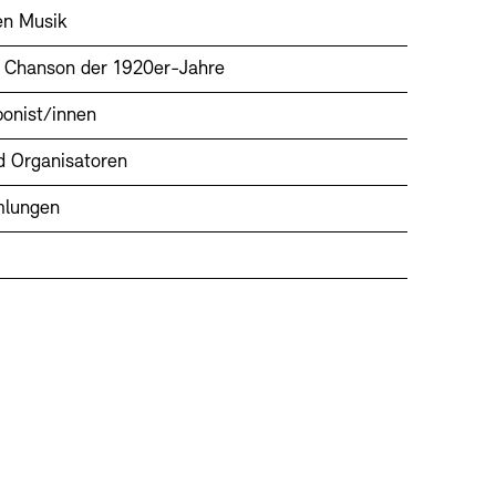
en Musik
s Chanson der 1920er-Jahre
ponist/innen
nd Organisatoren
mlungen