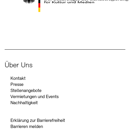
Kontakte
Archivdatenbank
OPAC
Digitale Sammlungen
Exil-Archive
Stellenangebote
Newsletter
Presse
Der Beauftragte der Bundesregierung für Kultur und Medien
Nachhaltigkeit
Kontakt
Über Uns
Kontakt
Presse
Stellenangebote
Vermietungen und Events
Nachhaltigkeit
Erklärung zur Barrierefreiheit
Barrieren melden