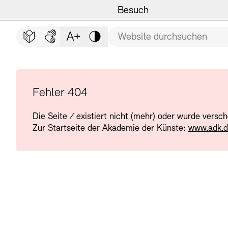
Hauptmenü
Zum Hauptinhalt springen (Enter drücken)
Besuch
Programm
Besuch
BESUCH SCHLIESSEN
Suchbegriff
Zum Fußbereich springen (Enter drücken)
Leichte Sprache
Deutsche Gebärdensprache
Schriftgröße anpassen
Kontrast
Veranstaltungsorte
Veranstaltungskalender
Museen
Highlights
Fehler 404
Die Seite
/
existiert nicht (mehr) oder wurde versc
Führungen und Kulturelle
Ausstellungen
Zur Startseite der Akademie der Künste:
www.adk.
Archiv und Bibliothek
Führungen
Cafés
Inklusives Programm