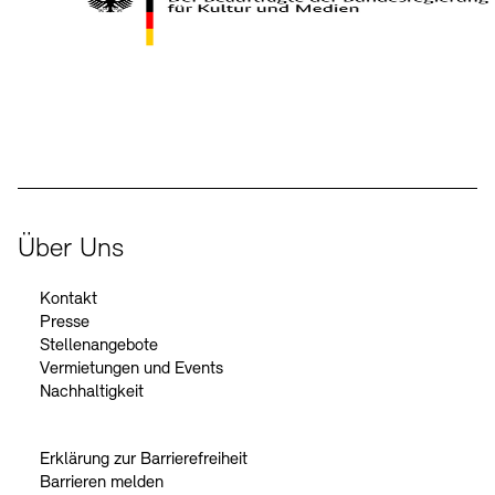
Kontakte
Archivdatenbank
OPAC
Digitale Sammlungen
Exil-Archive
Stellenangebote
Newsletter
Presse
Der Beauftragte der Bundesregierung für Kultur und Medien
Nachhaltigkeit
Kontakt
Über Uns
Kontakt
Presse
Stellenangebote
Vermietungen und Events
Nachhaltigkeit
Erklärung zur Barrierefreiheit
Barrieren melden