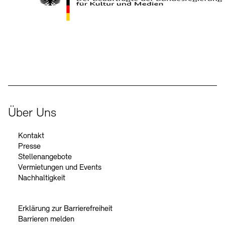
Kontakte
Archivdatenbank
OPAC
Digitale Sammlungen
Exil-Archive
Stellenangebote
Newsletter
Presse
Der Beauftragte der Bundesregierung für Kultur und Medien
Nachhaltigkeit
Kontakt
Über Uns
Kontakt
Presse
Stellenangebote
Vermietungen und Events
Nachhaltigkeit
Erklärung zur Barrierefreiheit
Barrieren melden