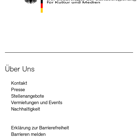
Kontakte
Archivdatenbank
OPAC
Digitale Sammlungen
Exil-Archive
Stellenangebote
Newsletter
Presse
Der Beauftragte der Bundesregierung für Kultur und Medien
Nachhaltigkeit
Kontakt
Über Uns
Kontakt
Presse
Stellenangebote
Vermietungen und Events
Nachhaltigkeit
Erklärung zur Barrierefreiheit
Barrieren melden