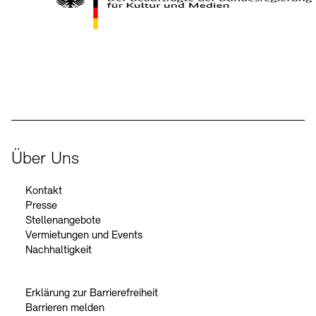
Kontakte
Archivdatenbank
OPAC
Digitale Sammlungen
Exil-Archive
Stellenangebote
Newsletter
Presse
Der Beauftragte der Bundesregierung für Kultur und Medien
Nachhaltigkeit
Kontakt
Über Uns
Kontakt
Presse
Stellenangebote
Vermietungen und Events
Nachhaltigkeit
Erklärung zur Barrierefreiheit
Barrieren melden