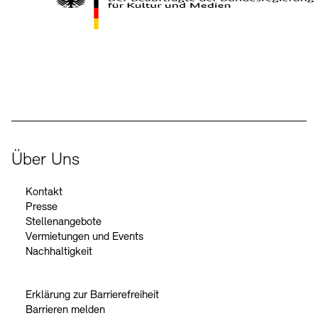
Kontakte
Archivdatenbank
OPAC
Digitale Sammlungen
Exil-Archive
Stellenangebote
Newsletter
Presse
Der Beauftragte der Bundesregierung für Kultur und Medien
Nachhaltigkeit
Kontakt
Über Uns
Kontakt
Presse
Stellenangebote
Vermietungen und Events
Nachhaltigkeit
Erklärung zur Barrierefreiheit
Barrieren melden