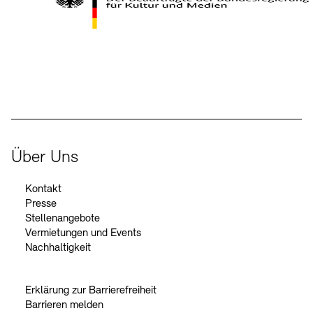
Kontakte
Archivdatenbank
OPAC
Digitale Sammlungen
Exil-Archive
Stellenangebote
Newsletter
Presse
Der Beauftragte der Bundesregierung für Kultur und Medien
Nachhaltigkeit
Kontakt
Über Uns
Kontakt
Presse
Stellenangebote
Vermietungen und Events
Nachhaltigkeit
Erklärung zur Barrierefreiheit
Barrieren melden