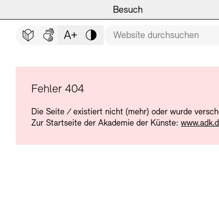
Hauptmenü
Zum Hauptinhalt springen (Enter drücken)
Besuch
Programm
Besuch
BESUCH SCHLIESSEN
Suchbegriff
Zum Fußbereich springen (Enter drücken)
Leichte Sprache
Deutsche Gebärdensprache
Schriftgröße anpassen
Kontrast
Veranstaltungsorte
Veranstaltungskalender
Museen
Highlights
Fehler 404
Die Seite
/
existiert nicht (mehr) oder wurde versc
Führungen und Kulturelle
Ausstellungen
Zur Startseite der Akademie der Künste:
www.adk.
Archiv und Bibliothek
Führungen
Cafés
Inklusives Programm