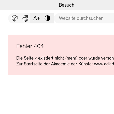
Hauptmenü
Zum Hauptinhalt springen (Enter drücken)
Besuch
Programm
Besuch
BESUCH SCHLIESSEN
Suchbegriff
Zum Fußbereich springen (Enter drücken)
Leichte Sprache
Deutsche Gebärdensprache
Schriftgröße anpassen
Kontrast
Veranstaltungsorte
Veranstaltungskalender
Museen
Highlights
Fehler 404
Die Seite
/
existiert nicht (mehr) oder wurde versc
Führungen und Kulturelle
Ausstellungen
Zur Startseite der Akademie der Künste:
www.adk.
Archiv und Bibliothek
Führungen
Cafés
Inklusives Programm