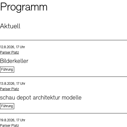
Programm
Aktuell
Sprache
Datum und Uhrzeit:
12.8.2026, 17 Uhr
Standort
Pariser Platz
Bilderkeller
Führung
Sprache
Datum und Uhrzeit:
13.8.2026, 17 Uhr
Standort
Pariser Platz
schau depot architektur modelle
Führung
Sprache
Datum und Uhrzeit:
19.8.2026, 17 Uhr
Standort
Pariser Platz