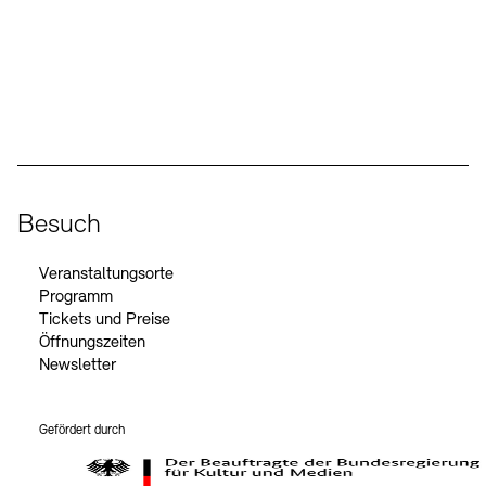
Social Media
Instagram – Akademie der Künste
Facebook – Akademie der Künste
YouTube – Akademie der Künste
LinkedIn – Akademie der Künste
Besuch
Veranstaltungsorte
Programm
Tickets und Preise
Öffnungszeiten
Newsletter
Gefördert durch