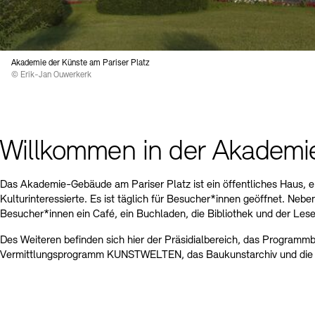
Kontakte
Archivdatenbank
OPAC
Digitale Sammlungen
Exil-Archive
Stellenangebote
Newsletter
Presse
Akademie der Künste am Pariser Platz
© Erik-Jan Ouwerkerk
Nachhaltigkeit
Kontakt
Willkommen in der Akademie
Das Akademie-Gebäude am Pariser Platz ist ein öffentliches Haus, e
Kulturinteressierte. Es ist täglich für Besucher*innen geöffnet. Ne
Besucher*innen ein Café, ein Buchladen, die Bibliothek und der Lese
Des Weiteren befinden sich hier der Präsidialbereich, das Programmb
Vermittlungsprogramm KUNSTWELTEN, das Baukunstarchiv und die 