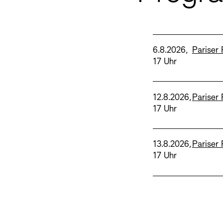
Sprache
Datum und Uhrzeit
Standor
6.8.2026,
Pariser 
17 Uhr
Sprache
Datum und Uhrzeit
Standor
12.8.2026,
Pariser 
17 Uhr
Sprache
Datum und Uhrzeit
Standor
13.8.2026,
Pariser 
17 Uhr