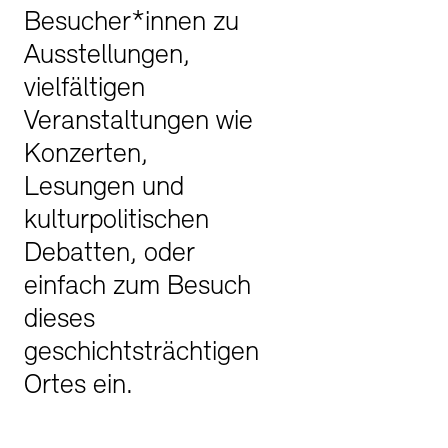
Besucher*innen zu
Buchläden
Vermittlungsprogramm
Ausstellungen,
vielfältigen
Veranstaltungen wie
Konzerten,
Lesungen und
kulturpolitischen
Debatten, oder
Tickets und Preise
Tickets und Preise
Öffnungszeiten
Öffnungszeiten
einfach zum Besuch
dieses
geschichtsträchtigen
Ortes ein.