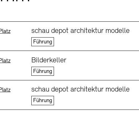
schau depot architektur modelle
:
t
Platz
Führung
Bilderkeller
:
t
Platz
Führung
schau depot architektur modelle
:
t
Platz
Führung