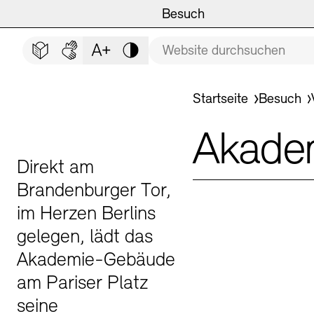
Hauptmenü
Zum Hauptinhalt springen (Enter drücken)
Besuch
Programm
Besuch
BESUCH SCHLIESSEN
Suchbegriff
Zum Fußbereich springen (Enter drücken)
Leichte Sprache
Deutsche Gebärdensprache
Schriftgröße anpassen
Kontrast
Veranstaltungsorte
Veranstaltungskalender
Sie befinden sich hier
Startseite
Besuch
Museen
Highlights
Akadem
Führungen und Kulturelle
Ausstellungen
Direkt am
Brandenburger Tor,
im Herzen Berlins
gelegen, lädt das
Archiv und Bibliothek
Führungen
Akademie-Gebäude
am Pariser Platz
Cafés
Inklusives Programm
seine