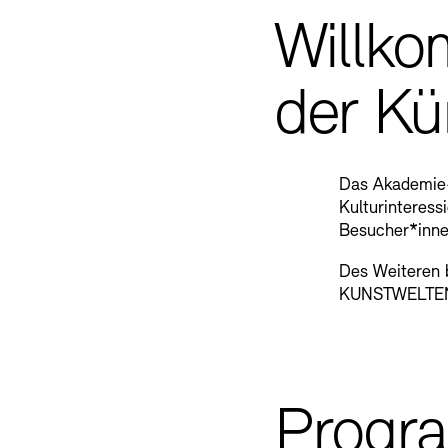
Willko
der Kü
Das Akademie-
Kulturinteress
Besucher*innen
Des Weiteren b
KUNSTWELTEN, 
Progr