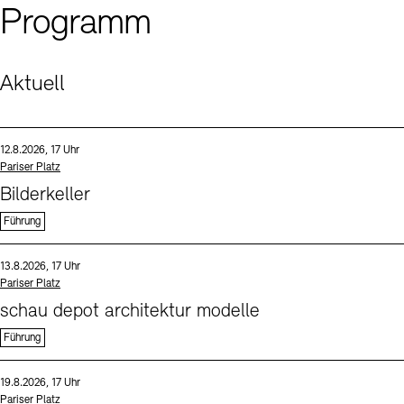
Programm
Aktuell
Sprache
Datum und Uhrzeit:
12.8.2026, 17 Uhr
Standort
Pariser Platz
Bilderkeller
Führung
Sprache
Datum und Uhrzeit:
13.8.2026, 17 Uhr
Standort
Pariser Platz
schau depot architektur modelle
Führung
Sprache
Datum und Uhrzeit:
19.8.2026, 17 Uhr
Standort
Pariser Platz