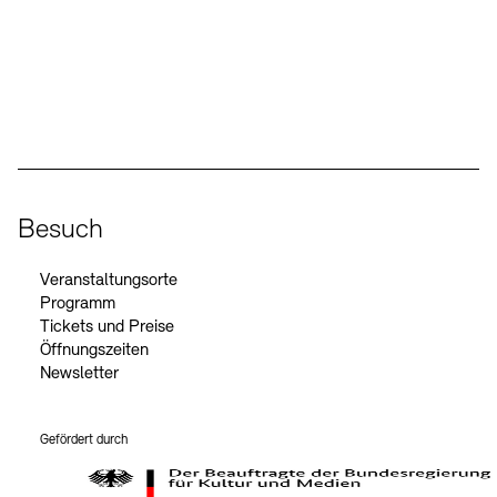
Social Media
Instagram – Akademie der Künste
Facebook – Akademie der Künste
YouTube – Akademie der Künste
LinkedIn – Akademie der Künste
Besuch
Veranstaltungsorte
Programm
Tickets und Preise
Öffnungszeiten
Newsletter
Gefördert durch