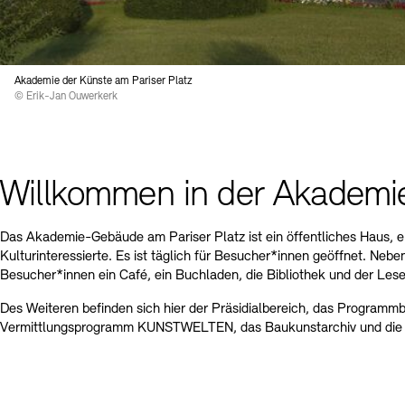
Kontakte
Archivdatenbank
OPAC
Digitale Sammlungen
Exil-Archive
Stellenangebote
Newsletter
Presse
Akademie der Künste am Pariser Platz
© Erik-Jan Ouwerkerk
Nachhaltigkeit
Kontakt
Willkommen in der Akademie
Das Akademie-Gebäude am Pariser Platz ist ein öffentliches Haus, e
Kulturinteressierte. Es ist täglich für Besucher*innen geöffnet. Ne
Besucher*innen ein Café, ein Buchladen, die Bibliothek und der Lese
Des Weiteren befinden sich hier der Präsidialbereich, das Programmb
Vermittlungsprogramm KUNSTWELTEN, das Baukunstarchiv und die 