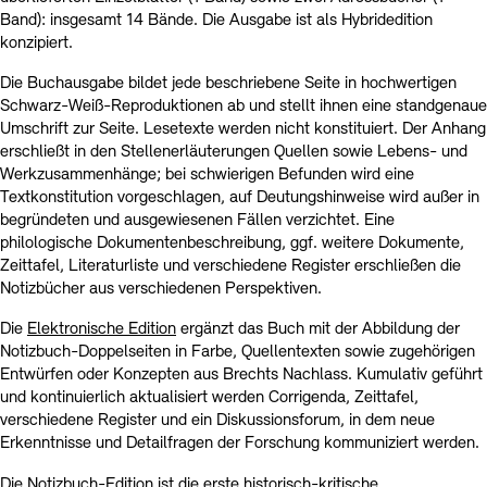
Band): insgesamt 14 Bände. Die Ausgabe ist als Hybridedition
konzipiert.
Die Buchausgabe bildet jede beschriebene Seite in hochwertigen
Schwarz-Weiß-Reproduktionen ab und stellt ihnen eine standgenaue
Umschrift zur Seite. Lesetexte werden nicht konstituiert. Der Anhang
erschließt in den Stellenerläuterungen Quellen sowie Lebens- und
Werkzusammenhänge; bei schwierigen Befunden wird eine
Textkonstitution vorgeschlagen, auf Deutungshinweise wird außer in
begründeten und ausgewiesenen Fällen verzichtet. Eine
philologische Dokumentenbeschreibung, ggf. weitere Dokumente,
Zeittafel, Literaturliste und verschiedene Register erschließen die
Notizbücher aus verschiedenen Perspektiven.
Die
Elektronische Edition
ergänzt das Buch mit der Abbildung der
Notizbuch-Doppelseiten in Farbe, Quellentexten sowie zugehörigen
Entwürfen oder Konzepten aus Brechts Nachlass. Kumulativ geführt
und kontinuierlich aktualisiert werden Corrigenda, Zeittafel,
verschiedene Register und ein Diskussionsforum, in dem neue
Erkenntnisse und Detailfragen der Forschung kommuniziert werden.
Die Notizbuch-Edition ist die erste historisch-kritische