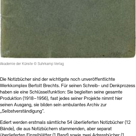
Kontakte
Archivdatenbank
OPAC
Digitale Sammlungen
Exil-Archive
Stellenangebote
Newsletter
Presse
Nachhaltigkeit
Kontakt
Akademie der Künste © Suhrkamp Verlag
Die Notizbücher sind der wichtigste noch unveröffentlichte
Werkkomplex Bertolt Brechts. Für seinen Schreib- und Denkprozess
haben sie eine Schlüsselfunktion: Sie begleiten seine gesamte
Produktion (1918–1956), fast jedes seiner Projekte nimmt hier
seinen Ausgang, sie bilden sein ambulantes Archiv zur
„Selbstverständigung“.
Ediert werden erstmals sämtliche 54 überlieferten Notizbücher (12
Bände), die aus Notizbüchern stammenden, aber separat
überlieferten Einzelblätter (1 Band) sowie zwei Adressbücher (1